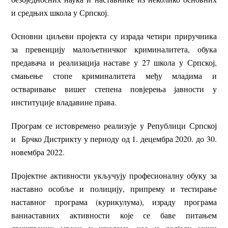
и средњих школа у Српској.
Основни циљеви пројекта су израда четири приручника
за превенцију малољетничког криминалитета, обука
предавача и реализација наставе у 27 школа у Српској,
смањење стопе криминалитета међу младима и
остваривање вишег степена повјерења јавности у
институције владавине права.
Програм се истовремено реализује у Републици Српској
и Брчко Дистрикту у периоду од 1. децембра 2020. до 30.
новембра 2022.
Пројектне активности укључују професионалну обуку за
наставно особље и полицију, припрему и тестирање
наставног програма (курикулума), израду програма
ваннаставних активности које се баве питањем