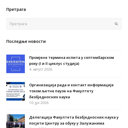
Претрага
Поша
Последње новости
Промјене термина испита у септембарском
року (I и II циклус студија)
4. август 2026.
Организација рада и контакт информације
током љетне паузе на Факултету
безбједносних наука
10. јул 2026.
Делегација Факултета безбједносних наука у
посјети Центру за обуку у Залужанима