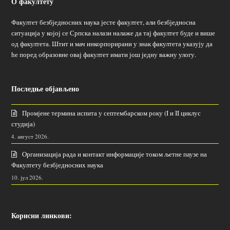
О факултету
Факултет безбједносних наука јесте факултет, али безбједносна
ситуација у којој се Српска налази налаже да тај факултет буде и више
од факултета. Штит и мач инкорпорирани у знак факултета указују да
ће поред образовне овај факултет имати још једну важну улогу.
Последње објављено
Промјене термина испита у септембарском року (I и II циклус
студија)
4. август 2026.
Организација рада и контакт информације током љетне паузе на
Факултету безбједносних наука
10. јул 2026.
Корисни линкови: