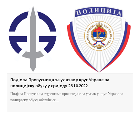
Подјела Пропусница за улазак у круг Управе за
полицијску обуку у сриједу 26.10.2022.
Подјела Пропусница студентима прве године за улазак у круг Управе за
полицијску обуку обавиће се…