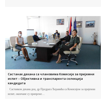
Састанак декана са члановима Комисије за пријемни
испит – Објективна и транспарента селекција
кандидата
Састанком декана доц. др Предрага Ћеранића са Комисијом за пријемни
испит, окончане су припреме…