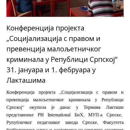
Конференција пројекта
„Социјализација с правом и
превенција малољетничког
криминала у Републици Српској“
31. јануара и 1. фебруара у
Лакташима
Конференција пројекта „Социјализација с правом и
превенција малољетничког криминала у Републици
Српској“ окупила је данас у Термама Лакташи
представнике PH International БиХ, МУП-а Српске,
Рупубличког педагошког завода Српске, Факултета
безбједносних наука и наставнике из неколико основних