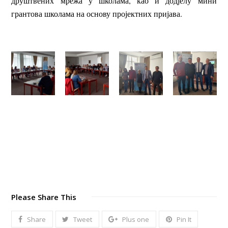
друштвених мрежа у школама, као и додјелу мини
грантова школама на основу пројектних пријава.
Please Share This
Share
Tweet
Plus one
Pin It