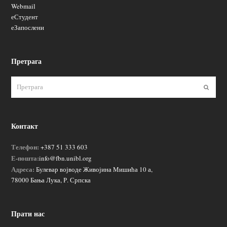
Webmail
еСтудент
еЗапослени
Претрага
Пошаљ
Контакт
Телефон:
+387 51 333 603
Е-пошта:
info@fbn.unibl.org
Адреса:
Булевар војводе Живојина Мишића 10 а,
78000 Бања Лука, Р. Српска
Прати нас