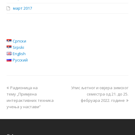
март 2017
Српски
Srpski
English
Русский
Радионица на
Упис љетног и овјера зимског
тему „Примјена
семестра од 21. до 25.
интерактивних техника
фебруара 2022. године
учења у настави“