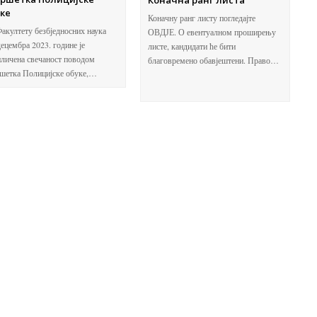
ке
Коначну ранг листу погледајте
акултету безбједносних наука
ОВДЈЕ. О евентуалном проширењу
децембра 2023. године је
листе, кандидати ће бити
личена свечаност поводом
благовремено обавјештени. Право…
шетка Полицијске обуке,…