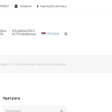
УНИБЛ
Алумни
Најчешћа питања
АДЊА
ИЗДАВАШТВО/
СРПСКИ
ТИ
ИСТРАЖИВАЊА
арадњи са Републичким педагошким заводом
Претрага
Пошаљи