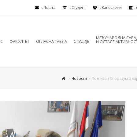
еПошта
eСтудент
еЗапослени
МЕЂУНАРОДНА САР
ИС
ФАКУЛТЕТ
ОГЛАСНА ТАБЛА
СТУДИЈЕ
И ОСТАЛЕ АКТИВНОС
Новости
Потписан Споразум о с