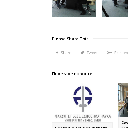
Please Share This
Share
Tweet
Plus on
Повезане новости
Св
за
Прелиминарна ранг листа