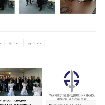
e
Pin It
Share
ечаност поводом
вршетка Полицијске
Коначна ранг листа