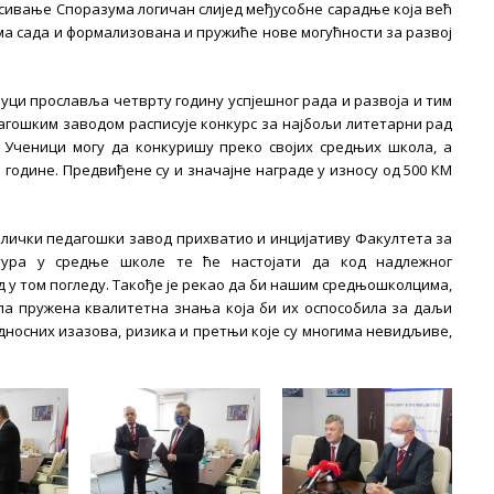
исивање Споразума логичан слијед међусобне сарадње која већ
ума сада и формализована и пружиће нове могућности за развој
уци прославља четврту годину успјешног рада и развоја и тим
агошким заводом расписује конкурс за најбољи литетарни рад
. Ученици могу да конкуришу преко својих средњих школа, а
. године. Предвиђене су и значајне награде у износу од 500 КМ
ублички педагошки завод прихватио и инцијативу Факултета за
тура у средње школе те ће настојати да код надлежног
 у том погледу. Такође је рекао да би нашим средњошколцима,
ила пружена квалитетна знања која би их оспособила за даљи
дносних изазова, ризика и претњи које су многима невидљиве,