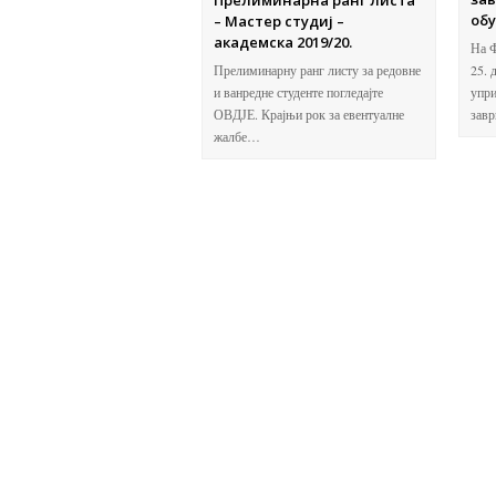
обу
– Мастер студиј –
академска 2019/20.
На Ф
25. 
Прелиминарну ранг листу за редовне
упри
и ванредне студенте погледајте
завр
ОВДЈЕ. Крајњи рок за евентуалне
жалбе…