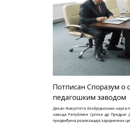
Потписан Споразум о 
педагошким заводом
Декан Факултета безбједносних наука 
завода Републике Српске др Предраг Д
предвиђена реализација заједничких ци