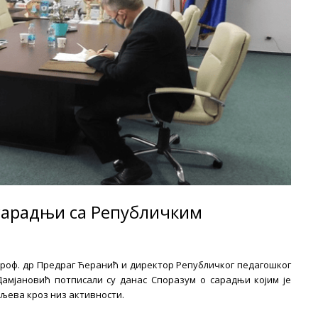
сарадњи са Републичким
проф. др Предраг Ћеранић и директор Републичког педагошког
амјановић потписали су данас Споразум о сарадњи којим је
љева кроз низ активности.