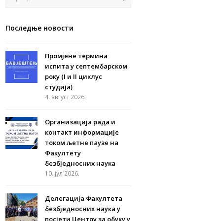
Последње новости
Промјене термина
испита у септембарском
року (I и II циклус
студија)
4. август 2026.
Организација рада и
контакт информације
током љетне паузе на
Факултету
безбједносних наука
10. јул 2026.
Делегација Факултета
безбједносних наука у
посјети Центру за обуку у