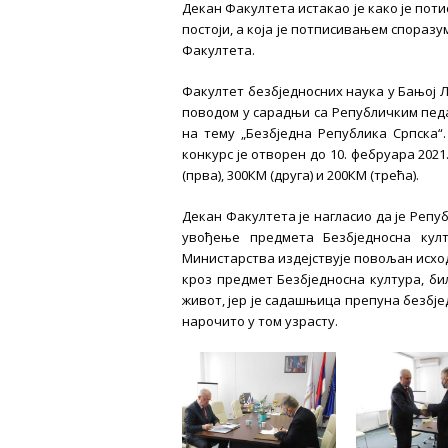
Декан Факултета истакао је како је пот
постоји, а која је потписивањем спораз
Факултета.
Факултет безбједносних наука у Бањој Л
поводом у сарадњи са Републичким пед
на тему „Безбједна Република Српска“
конкурс је отворен до 10. фебруара 2021
(прва), 300КМ (друга) и 200КМ (трећа).
Декан Факултета је нагласио да је Реп
увођење предмета Безбједносна кул
Министарства издејствује повољан исход
кроз предмет Безбједносна култура, б
живот, јер је садашњица препуна безбје
нарочито у том узрасту.