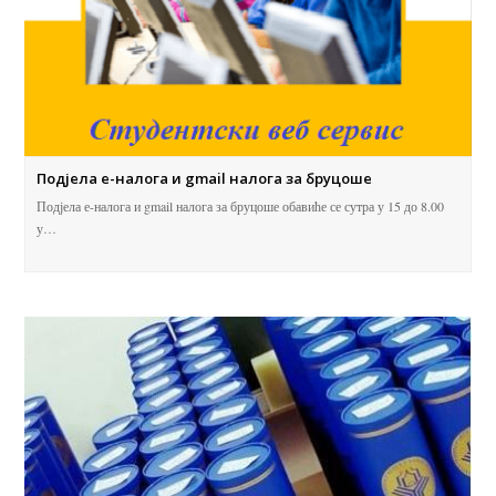
Подјела е-налога и gmail налога за бруцоше
Подјела е-налога и gmail налога за бруцоше обавиће се сутра у 15 до 8.00
у…