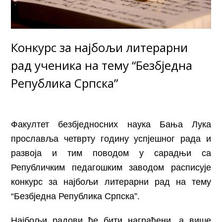
Конкурс за најбољи литерарни
рад ученика на тему “Безбједна
Република Српска”
Факултет безбједносних наука Бања Лука
прославља четврту годину успјешног рада и
развоја и тим поводом у сарадњи са
Републичким педагошким заводом расписује
конкурс за најбољи литерарни рад на тему
“Безбједна Република Српска”.
Најбољи радови ће бити награђени, а
више