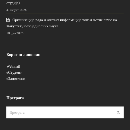
студија)
4. август 2026.
Организација рада и контакт информације током љетне паузе на
Факултету безбједносних наука
10. јул 2026.
Корисни линкови:
Webmail
еСтудент
еЗапослени
Претрага
Пошаљ