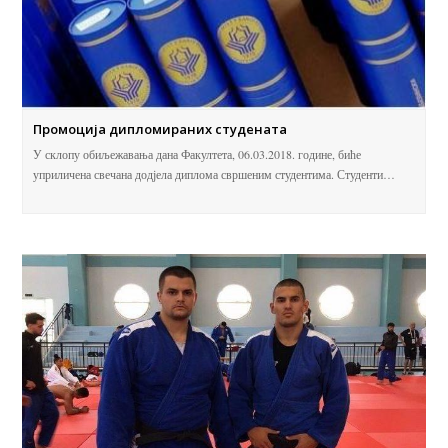
Промоција дипломираних студената
У склопу обиљежавања дана Факултета, 06.03.2018. године, биће
уприличена свечана додјела диплома свршеним студентима. Студенти…