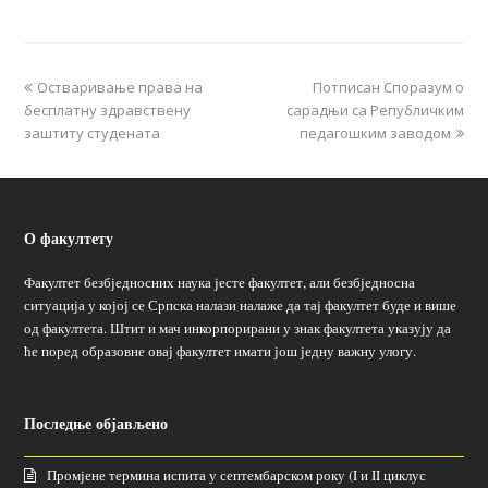
Остваривање права на
Потписан Споразум о
бесплатну здравствену
сарадњи са Републичким
заштиту студената
педагошким заводом
О факултету
Факултет безбједносних наука јесте факултет, али безбједносна
ситуација у којој се Српска налази налаже да тај факултет буде и више
од факултета. Штит и мач инкорпорирани у знак факултета указују да
ће поред образовне овај факултет имати још једну важну улогу.
Последње објављено
Промјене термина испита у септембарском року (I и II циклус