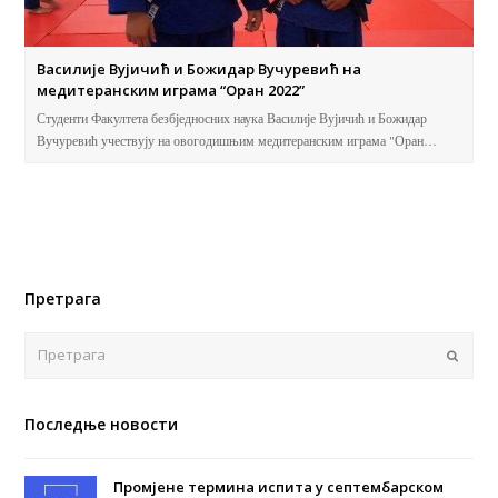
Василије Вујичић и Божидар Вучуревић на
медитеранским играма “Оран 2022”
Студенти Факултета безбједносних наука Василије Вујичић и Божидар
Вучуревић учествују на овогодишњим медитеранским играма "Оран…
Претрага
Поша
Последње новости
Промјене термина испита у септембарском