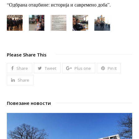
“Одбрана отаџбине: историја и савремено доба”.
Please Share This
Share
Tweet
Plus one
Pin It
Share
Повезане новости