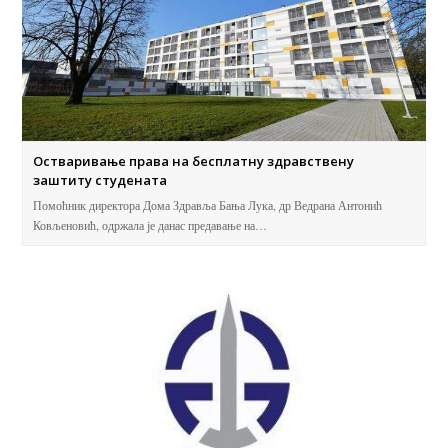
Остваривање права на бесплатну здравствену
заштиту студената
Помоћник директора Дома Здравља Бања Лука, др Ведрана Антонић
Ковљеновић, одржала је данас предавање на…