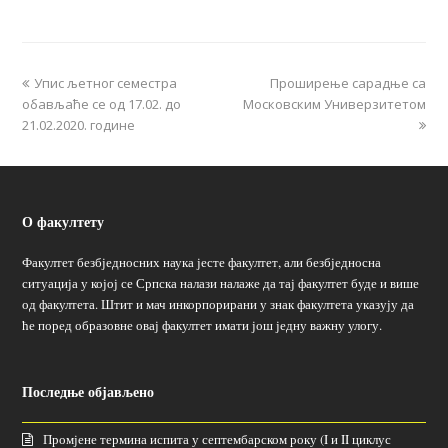
Упис љетног семестра
Проширење сарадње са
обављаће се од 17.02. до
Московским Универзитетом
21.02.2020. године
О факултету
Факултет безбједносних наука јесте факултет, али безбједносна
ситуација у којој се Српска налази налаже да тај факултет буде и више
од факултета. Штит и мач инкорпорирани у знак факултета указују да
ће поред образовне овај факултет имати још једну важну улогу.
Последње објављено
Промјене термина испита у септембарском року (I и II циклус