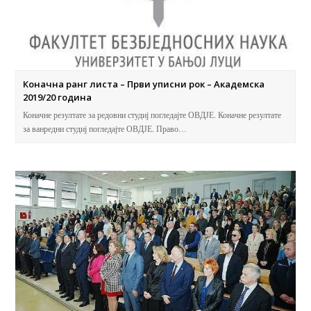
Коначна ранг листа – Први уписни рок – Академска
2019/20 година
Коначне резултате за редовни студиј погледајте ОВДЈЕ. Коначне резултате
за ванредни студиј погледајте ОВДЈЕ. Право…