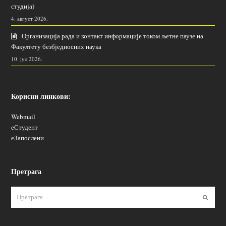
студија)
4. август 2026.
Организација рада и контакт информације током љетне паузе на
Факултету безбједносних наука
10. јул 2026.
Корисни линкови:
Webmail
еСтудент
еЗапослени
Претрага
Пошаљ