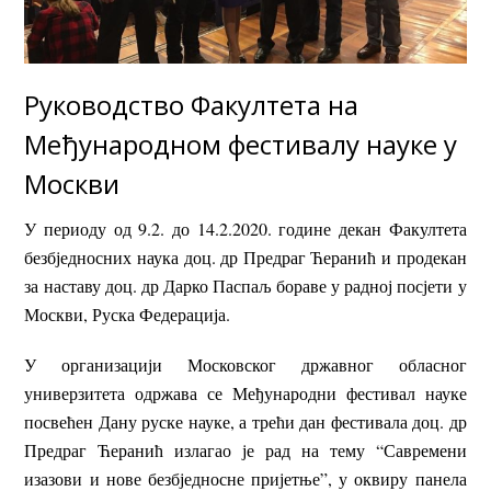
Руководство Факултета на
Међународном фестивалу науке у
Москви
У периоду од 9.2. до 14.2.2020. године декан Факултета
безбједносних наука доц. др Предраг Ћеранић и продекан
за наставу доц. др Дарко Паспаљ бораве у радној посјети у
Москви, Руска Федерација.
У организацији Московског државног обласног
универзитета одржава се Међународни фестивал науке
посвећен Дану руске науке, а трећи дан фестивала доц. др
Предраг Ћеранић излагао је рад на тему “Савремени
изазови и нове безбједносне пријетње”, у оквиру панела