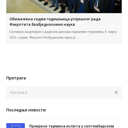
Обиљежена седма годишњица успјешног рада
Факултета безбједносниих наука
Свечаном академијом и додјелом диплома свршеним студентима, 8. марта
2024. године, Факултет безбједносних наука је…
Претрага
Поша
Последње новости
Промјене термина испита у септембарском