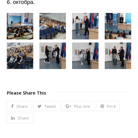
6. октобра.
Please Share This
Share
Tweet
Plus one
Pin It
Share