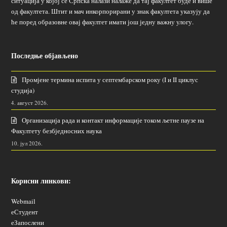
ситуација у којој се Српска налази налаже да тај факултет буде и више
од факултета. Штит и мач инкорпорирани у знак факултета указују да
ће поред образовне овај факултет имати још једну важну улогу.
Последње објављено
Промјене термина испита у септембарском року (I и II циклус
студија)
4. август 2026.
Организација рада и контакт информације током љетне паузе на
Факултету безбједносних наука
10. јул 2026.
Корисни линкови:
Webmail
еСтудент
еЗапослени