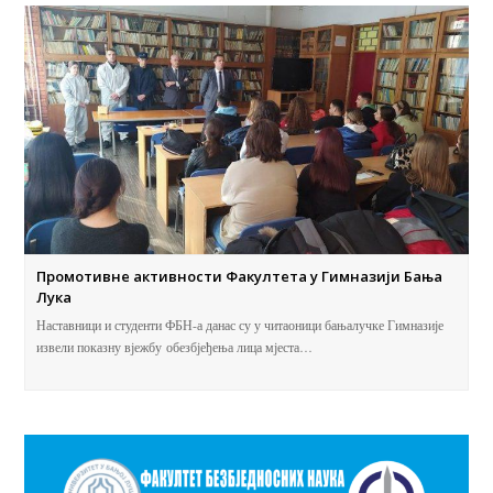
Промотивне активности Факултета у Гимназији Бања
Лука
Наставници и студенти ФБН-а данас су у читаоници бањалучке Гимназије
извели показну вјежбу обезбјеђења лица мјеста…