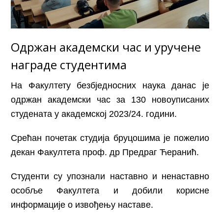
Одржан академски час и уручене
награде студентима
На Факултету безбједносних наука данас је
одржан академски час за 130 новоуписаних
студената у академској 2023/24. години.
Срећан почетак студија бруцошима је пожелио
декан Факултета проф. др Предраг Ћеранић.
Студенти су упознали наставно и ненаставно
особље Факултета и добили корисне
информације о извођењу наставе.