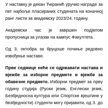
У наставку је декан Ћеранић уручио награде за
пет најбоље пласираних студената на коначној
ранг листи за академску 2023/24. годину.
Академски час је завршен подјелом
пропусница за улазак на кампус Факултета.
Од 3. октобра за бруцоше почиње редовно
извођење наставе.
Прве седмице неће се одржавати настава и
вјежбе за изборне предмете и вјежбе за
обавезне предмете.
Изборни предмет за прву
годину студија (Руски језик, Енглески језик,
Безбједносна култура или Спортске вјештине у
безбједности) студенти могу пријавити, од 3. до