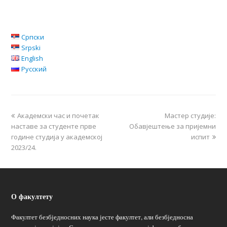
Српски
Srpski
English
Русский
Академски час и почетак
Мастер студије:
наставе за студенте прве
Обавјештење за пријемни
године студија у академској
испит
2023/24.
О факултету
Факултет безбједносних наука јесте факултет, али безбједносна