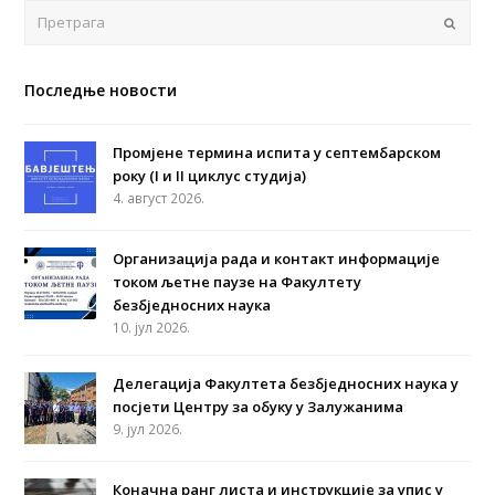
Поша
Последње новости
Промјене термина испита у септембарском
року (I и II циклус студија)
4. август 2026.
Организација рада и контакт информације
током љетне паузе на Факултету
безбједносних наука
10. јул 2026.
Делегација Факултета безбједносних наука у
посјети Центру за обуку у Залужанима
9. јул 2026.
Коначна ранг листа и инструкције за упис у