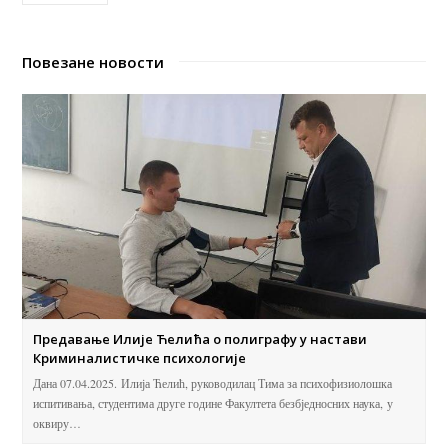
Повезане новости
Предавање Илије Ћелића о полиграфу у настави
Криминалистичке психологије
Дана 07.04.2025. Илија Ћелић, руководилац Тима за психофизиолошка
испитивања, студентима друге године Факултета безбједносних наука, у
оквиру…