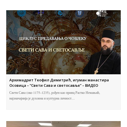
Архимадрит Теофил Димитрић, игуман манастира
Осовица – “Свети Сава и светосавље” – ВИДЕО
Свети Сава (око 1175–1235), рођен као принц Растко Немањић,
најзначајнија је духовна и културна личност…