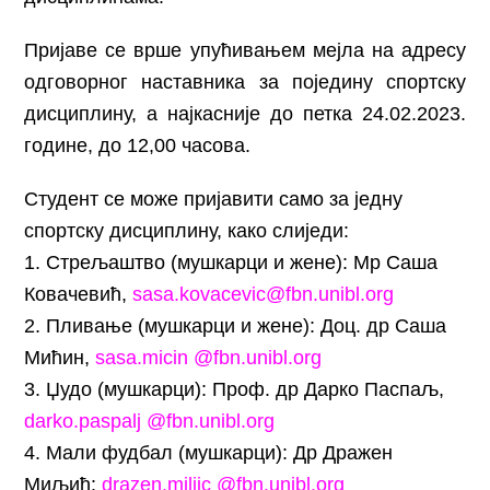
Пријаве се врше упућивањем мејла на адресу
одговорног наставника за поједину спортску
дисциплину, а најкасније до петка 24.02.2023.
године, до 12,00 часова.
Студент се може пријавити само за једну
спортску дисциплину, како слиједи:
1. Стрељаштво (мушкарци и жене): Мр Саша
Ковачевић,
sasa.kovacevic@fbn.unibl.org
2. Пливање (мушкарци и жене): Доц. др Саша
Мићин,
sasa.micin @fbn.unibl.org
3. Џудо (мушкарци): Проф. др Дарко Паспаљ,
darko.paspalj @fbn.unibl.org
4. Мали фудбал (мушкарци): Др Дражен
Миљић:
drazen.miljic @fbn.unibl.org