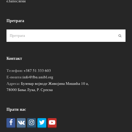
еЗапослени
Претрага
Пошаљ
Контакт
Телефон:
+387 51 333 603
Е-пошта:
info@fbn.unibl.org
Адреса:
Булевар војводе Живојина Мишића 10 а,
78000 Бања Лука, Р. Српска
Прати нас