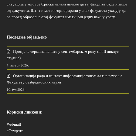
ситуација у којој се Српска налази налаже да тај факултет буде и више
од факултета. Штит и мач инкорпорирани у знак факултета указују да
ће поред образовне овај факултет имати још једну важну улогу.
Последње објављено
Промјене термина испита у септембарском року (I и II циклус
студија)
4. август 2026.
Организација рада и контакт информације током љетне паузе на
Факултету безбједносних наука
10. јул 2026.
Корисни линкови:
Webmail
еСтудент