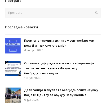
Претрага
Поша
Последње новости
Промјене термина испита у септембарском
року (I и II циклус студија)
4. август 2026.
Организација рада и контакт информације
током љетне паузе на Факултету
безбједносних наука
10. јул 2026.
Делегација Факултета безбједносних наука у
посјети Центру за обуку у Залужанима
9. јул 2026.