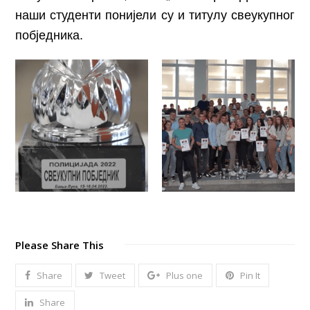
наши студенти понијели су и титулу свеукупног
побједника.
Please Share This
Share
Tweet
Plus one
Pin It
Share