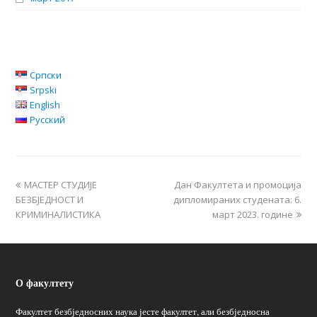
Српски
Srpski
English
Русский
МАСТЕР СТУДИЈЕ
Дан Факултета и промоција
БЕЗБЈЕДНОСТ И
дипломираних студената: 6.
КРИМИНАЛИСТИКА
март 2023. године
О факултету
Факултет безбједносних наука јесте факултет, али безбједносна