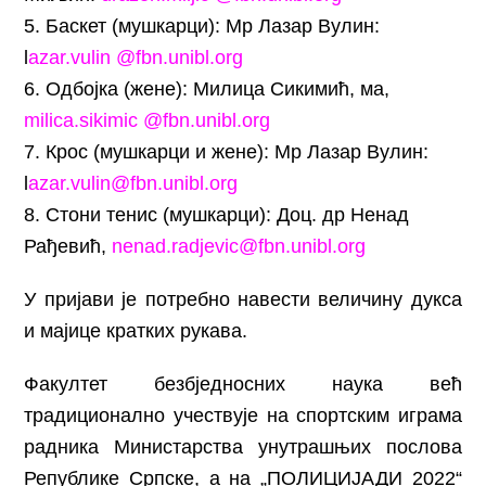
5. Баскет (мушкарци): Мр Лазар Вулин:
l
azar.vulin @fbn.unibl.org
6. Одбојка (жене): Милица Сикимић, ма,
milica.sikimic @fbn.unibl.org
7. Крос (мушкарци и жене): Мр Лазар Вулин:
l
azar.vulin@fbn.unibl.org
8. Стони тенис (мушкарци): Доц. др Ненад
Рађевић,
nenad.radjevic@fbn.unibl.org
У пријави је потребно навести величину дукса
и мајице кратких рукава.
Факултет безбједносних наука већ
традиционално учествује на спортским играма
радника Министарства унутрашњих послова
Републике Српске, а на „ПОЛИЦИЈАДИ
2022“