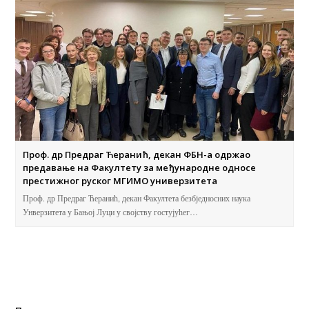
Проф. др Предраг Ћеранић, декан ФБН-а одржао
предавање на Факултету за међународне односе
престижног руског МГИМО универзитета
Проф. др Предраг Ћеранић, декан Факултета безбједносних наука
Унверзитета у Бањој Луци у својству гостујућег…