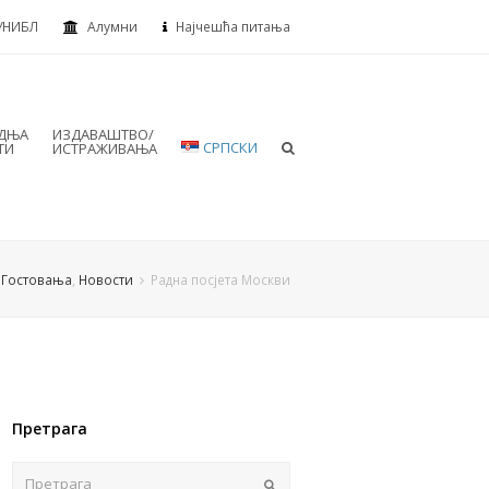
УНИБЛ
Алумни
Најчешћа питања
АДЊА
ИЗДАВАШТВО/
СРПСКИ
ТИ
ИСТРАЖИВАЊА
Гостовања
,
Новости
Радна посјета Москви
Претрага
Пошаљи