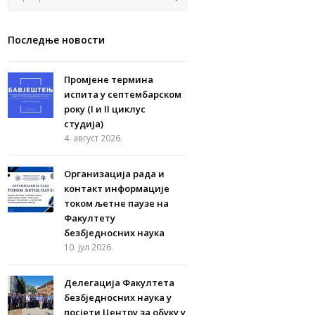
Последње новости
Промјене термина
испита у септембарском
року (I и II циклус
студија)
4. август 2026.
Организација рада и
контакт информације
током љетне паузе на
Факултету
безбједносних наука
10. јул 2026.
Делегација Факултета
безбједносних наука у
посјети Центру за обуку у