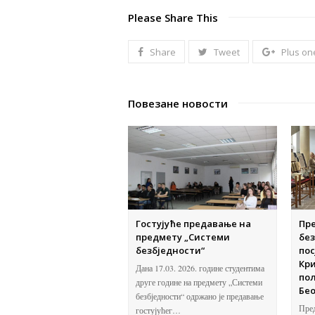
Please Share This
Share
Tweet
Plus on
Повезане новости
Гостујуће предавање на
Пр
предмету „Системи
без
безбједности“
по
Кр
Дана 17.03. 2026. године студентима
пол
друге године на предмету „Системи
Бе
безбједности“ одржано је предавање
Пред
гостујућег…