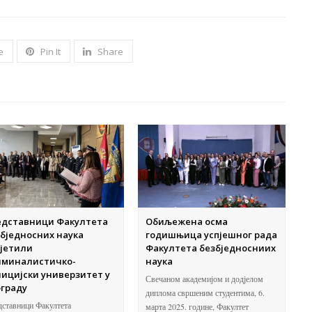
e
Pin It
Share
едставници Факултета
Обиљежена осма
бједносних наука
годишњица успјешног рада
сјетили
Факултета безбједносниих
иминалистичко-
наука
ицијски универзитет у
Свечаном академијом и додјелом
ограду
диплома свршеним студентима, 6.
ставници Факултета
марта 2025. године, Факултет