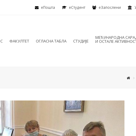
еПошта
eСтудент
еЗапослени
МЕЂУНАРОДНА САР
ИС
ФАКУЛТЕТ
ОГЛАСНА ТАБЛА
СТУДИЈЕ
И ОСТАЛЕ АКТИВНОС