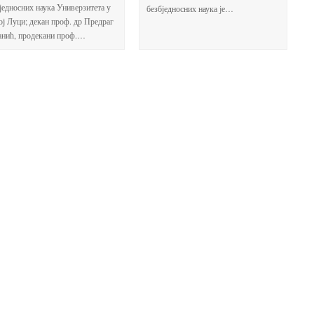
једносних наука Универзитета у
безбједносних наука је…
ј Луци; декан проф. др Предраг
анић, продекани проф.…