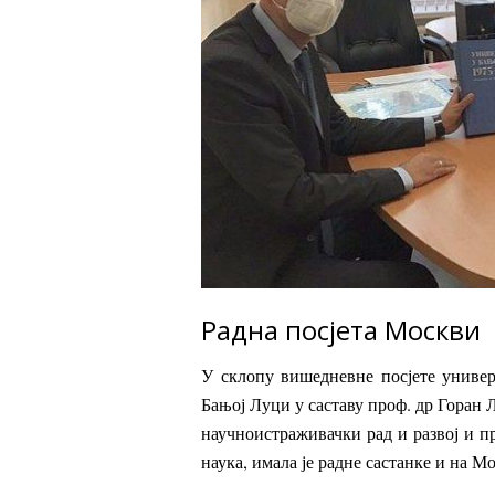
Радна посјета Москви
У склопу вишедневне посјете универ
Бањој Луци у саставу проф. др Горан 
научноистраживачки рад и развој и п
наука, имала је радне састанке и на