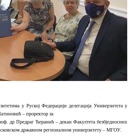
зитетима у Руској Федерацији делегација Универзитета у
Латиновић – проректор за
роф. др Предраг Ћеранић – декан Факултета безбједносних
 Московском државном регионалном универзитету – МГОУ.