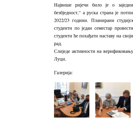
Највише ријечи било је о заједн
безбједност,“ а руска страна је потп
2022/23 години. Планирани студијс
студенти по један семестар провест
студенти ће похађати наставу на сво
рад.
Слиједе активности на верификовању
Луци.
Галерија: