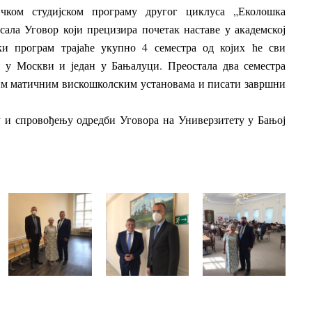
ичком студијском програму другог циклуса „Еколошка
исала Уговор који прецизира почетак наставе у академској
ки програм трајаће укупно 4 семестра од којих ће сви
и у Москви и један у Бањалуци. Преостала два семестра
јим матичним вискошколским установама и писати завршни
 и спровођењу одредби Уговора на Универзитету у Бањој