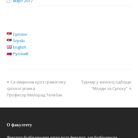
март 2017
Српски
Srpski
English
Русский
Са смијехом кроз граматику
Турнир у женској одбојци
српског језика
“Млади за Српску”
Професор Милорад Телебак
О факултету
Факултет безбједносних наука јесте факултет, али безбједносна