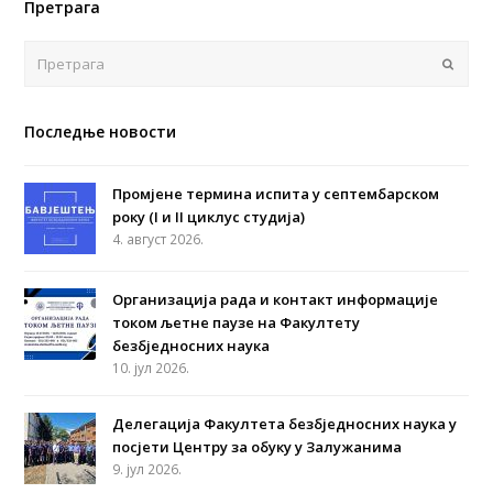
Претрага
Поша
Последње новости
Промјене термина испита у септембарском
року (I и II циклус студија)
4. август 2026.
Организација рада и контакт информације
током љетне паузе на Факултету
безбједносних наука
10. јул 2026.
Делегација Факултета безбједносних наука у
посјети Центру за обуку у Залужанима
9. јул 2026.