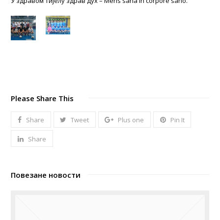
У здравом тијелу здрав дух – Mens sana in corpore sano.
Please Share This
Share
Tweet
Plus one
Pin It
Share
Повезане новости