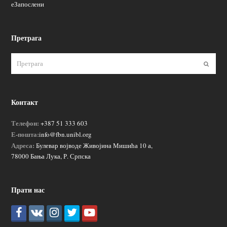
еЗапослени
Претрага
Пошаљ
Контакт
Телефон:
+387 51 333 603
Е-пошта:
info@fbn.unibl.org
Адреса:
Булевар војводе Живојина Мишића 10 а,
78000 Бања Лука, Р. Српска
Прати нас