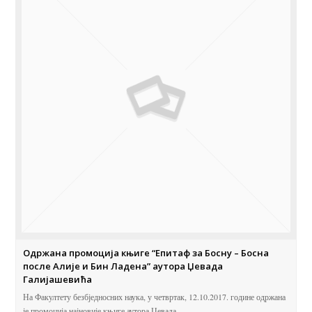
Одржана промоција књиге “Епитаф за Босну – Босна
после Алије и Бин Ладена” аутора Џевада
Галијашевића
На Факултету безбједносних наука, у четвртак, 12.10.2017. године одржана
је промоција најновије књиге аутора Џевада…