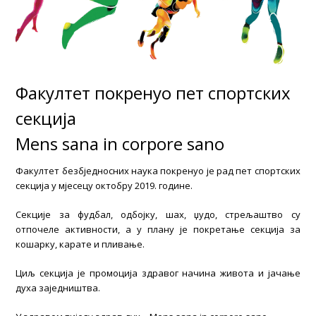
Факултет покренуо пет спортских
секција
Mens sana in corpore sano
Факултет безбједносних наука покренуо је рад пет спортских
секција у мјесецу октобру 2019. године.
Секције за фудбал, одбојку, шах, џудо, стрељаштво су
отпочеле активности, а у плану је покретање секција за
кошарку, карате и пливање.
Циљ секција је промоција здравог начина живота и јачање
духа заједништва.