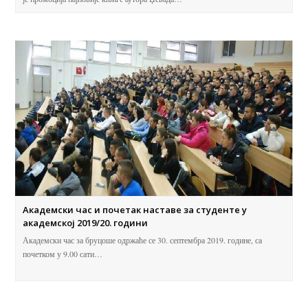
Академски час и почетак наставе за студенте у
академској 2019/20. години
Академски час за бруцоше одржаће се 30. септембра 2019. године, са
почетком у 9.00 сати…