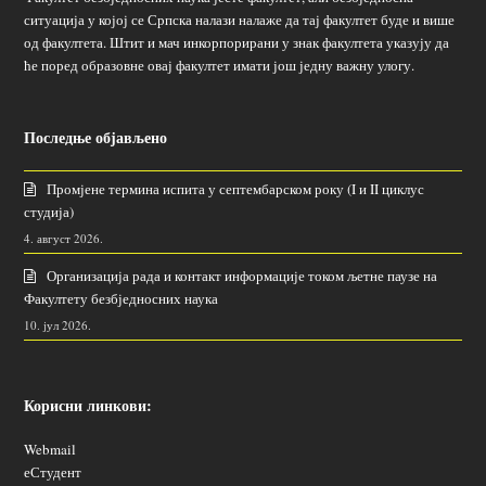
ситуација у којој се Српска налази налаже да тај факултет буде и више
од факултета. Штит и мач инкорпорирани у знак факултета указују да
ће поред образовне овај факултет имати још једну важну улогу.
Последње објављено
Промјене термина испита у септембарском року (I и II циклус
студија)
4. август 2026.
Организација рада и контакт информације током љетне паузе на
Факултету безбједносних наука
10. јул 2026.
Корисни линкови:
Webmail
еСтудент