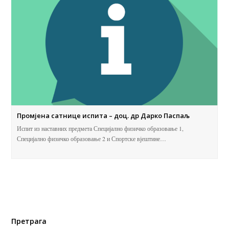
Промјена сатнице испита – доц. др Дарко Паспаљ
Испит из наставних предмета Специјално физичко образовање 1,
Специјално физичко образовање 2 и Спортске вјештине…
Претрага