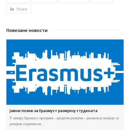
Share
Повезане новости
Јавни позив за Eразмус+ размјену студената
У оквиру Eразмус+ програма – кредитна размјена – расписан је конкурс за
размјену студената на…