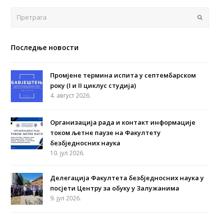
Поша
Последње новости
Промјене термина испита у септембарском
року (I и II циклус студија)
4. август 2026.
Организација рада и контакт информације
током љетне паузе на Факултету
безбједносних наука
10. јул 2026.
Делегација Факултета безбједносних наука у
посјети Центру за обуку у Залужанима
9. јул 2026.