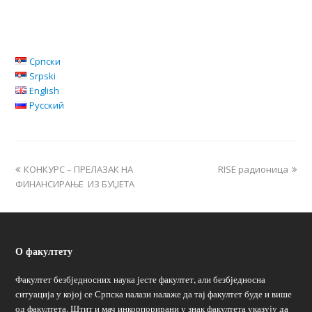
Српски
Srpski
English
Русский
КОНКУРС – ПРЕЛАЗАК НА
RISE радионица
ФИНАНСИРАЊЕ ИЗ БУЏЕТА
О факултету
Факултет безбједносних наука јесте факултет, али безбједносна
ситуација у којој се Српска налази налаже да тај факултет буде и више
од факултета. Штит и мач инкорпорирани у знак факултета указују да