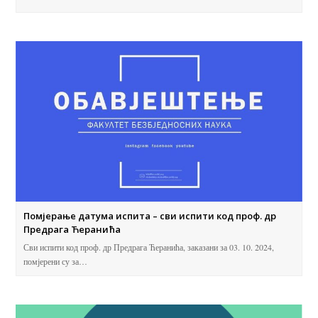
Помјерање датума испита – сви испити код проф. др
Предрага Ћеранића
Сви испити код проф. др Предрага Ћеранића, заказани за 03. 10. 2024,
помјерени су за…