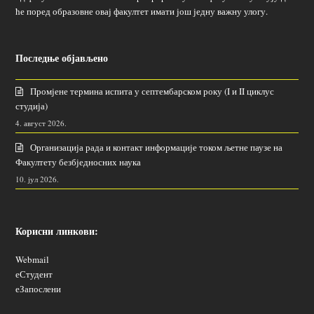
ће поред образовне овај факултет имати још једну важну улогу.
Последње објављено
Промјене термина испита у септембарском року (I и II циклус
студија)
4. август 2026.
Организација рада и контакт информације током љетне паузе на
Факултету безбједносних наука
10. јул 2026.
Корисни линкови:
Webmail
еСтудент
еЗапослени