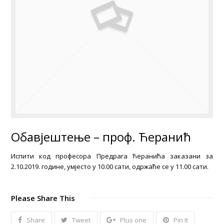
Обавјештење – проф. Ћеранић
Испити код професора Предрага Ћеранића заказани за
2.10.2019. године, умјесто у 10.00 сати, одржаће се у 11.00 сати.
Please Share This
Share
Tweet
Plus one
Pin It