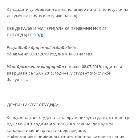
Кандидати су обавезни да на полагање испита понесу лична
документа (личну карту или пасош).
СВЕ ДЕТАЉЕ И МАТЕРИЈАЛЕ ЗА ПРИЈЕМНИ ИСПИТ
ПОГЛЕДАЈТЕ
ОВДЈЕ.
Резултати пријемног испита
биће
објављени
03.07.2019.
године у 14,00 часова;
Упис примљених кандидата
почиње
08.07.2019. године, а
завршава се 12.07.2019
. године, у студентској служби
Факултета.
ДРУГИ ЦИКЛУС СТУДИЈА:
Конкурс за упис студената на други циклус студија, отворен је
од
17.06.2019. године до 16.10.2019
. године, до када ће
кандидати моћи предати своје пријаве.
Информације о пријемном испиту, рангирању пријављених