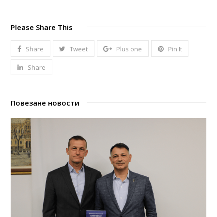
Please Share This
Share
Tweet
Plus one
Pin It
Share
Повезане новости