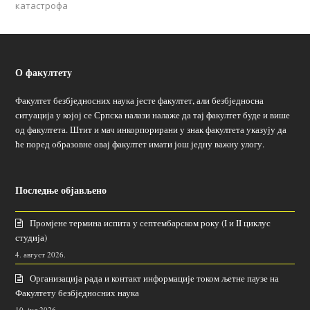
катастрофа
О факултету
Факултет безбједносних наука јесте факултет, али безбједносна
ситуација у којој се Српска налази налаже да тај факултет буде и више
од факултета. Штит и мач инкорпорирани у знак факултета указују да
ће поред образовне овај факултет имати још једну важну улогу.
Последње објављено
Промјене термина испита у септембарском року (I и II циклус
студија)
4. август 2026.
Организација рада и контакт информације током љетне паузе на
Факултету безбједносних наука
10. јул 2026.