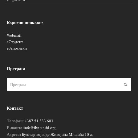
Корисни линкови:
Webmail
еСтудент
еЗапослени
Претрага
Пошаљ
Контакт
Телефон:
+387 51 333 603
Е-пошта:
info@fbn.unibl.org
Адреса:
Булевар војводе Живојина Мишића 10 а,