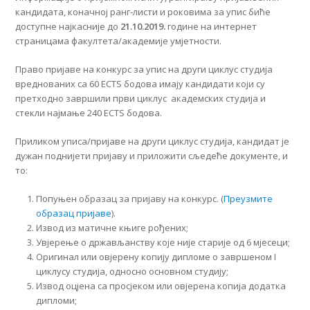
кандидата, коначној ранг-листи и роковима за упис биће
доступне најкасније до
21.10.2019.
године на интернет
страницама факултета/академије умјетности.
Право пријаве на конкурс за упис на други циклус студија
вреднованих са 60 ECTS бодова имају кандидати који су
претходно завршили први циклус академских студија и
стекли најмање 240 ECTS бодова.
Приликом уписа/пријаве на други циклус студија, кандидат је
дужан поднијети пријаву и приложити сљедеће документе, и
то:
Попуњен образац за пријаву на конкурс. (
Преузмите
образац пријаве
).
Извод из матичне књиге рођених;
Увјерење о држављанству које није старије од 6 мјесеци;
Оригинал или овјерену копију дипломе о завршеном I
циклусу студија, односно основном студију;
Извод оцјена са просјеком или овјерена копија додатка
дипломи;