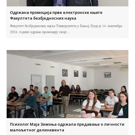
Одржана промоција прве електронске књиге
Факултета безбједносних наука
Факултет безбједносних наука Универзитета у Бањој Луци је 14. новембра
2024. године одржао промоцију своје…
Психолог Маја Зимоња одржала предавање о личности
малољетног делинквента