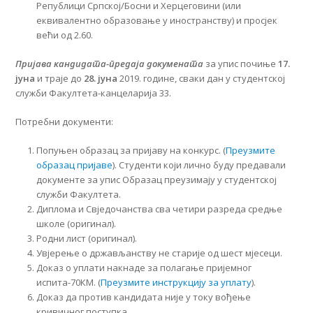
Републици Српској/Босни и Херцеговини (или
еквивалентно образовање у иностранству) и просјек
већи од 2.60.
Пријава кандидата-предаја докумената
за упис почиње
17.
јуна
и траје до
28. јуна
2019. године, сваки дан у студентској
служби Факултета-канцеларија 33.
Потребни документи:
Попуњен образац за пријаву на конкурс. (
Преузмите
образац пријаве
). Студенти који лично буду предавали
документе за упис Образац преузимају у студентској
служби Факултета.
Диплома и Свједочанства сва четири разреда средње
школе (оригинал).
Родни лист (оригинал).
Увјерење о држављанству не старије од шест мјесеци.
Доказ о уплати накнаде за полагање пријемног
испита-70КМ. (
Преузмите инструкцију за уплату
).
Доказ да против кандидата није у току вођење
кривичног поступка.