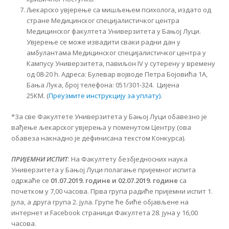
Љекарско увјерење са мишљењем психолога, издато од
стране Медицинског специјалистичког центра
Медицинског факултета Универзитета у Бањој Луци.
Увјерење се може извадити сваки радни дан у
амбулантама Медицинског специјалистичког центра у
Кампусу Универзитета, павиљон IV у сутерену у времену
од 08-20 h. Адреса: Булевар војводе Петра Бојовића 1А,
Бања Лука, број телефона: 051/301-324. Цијена
25КМ. (
Преузмите инструкцију за уплату)
.
*За све Факултете Универзитета у Бањој Луци обавезно је
вађење љекарског увјерења у поменутом Центру (ова
обавеза накнадно је дефинисана текстом Конкурса).
ПРИЈЕМНИ ИСПИТ
: На Факултету безбједносних наука
Универзитета у Бањој Луци полагање пријемног испита
одржаће се
01.07.2019. године и 02.07.2019. године
са
почетком у 7,00 часова. Прва група радиће пријемни испит 1.
јула, а друга група 2. јула. Групе ће биће објављене на
интернет и Facebook страници Факултета 28. јуна у 16,00
часова.