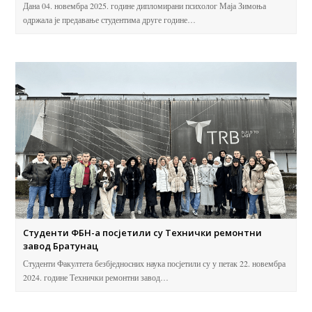
Дана 04. новембра 2025. године дипломирани психолог Маја Зимоња
одржала је предавање студентима друге године…
Студенти ФБН-а посјетили су Технички ремонтни
завод Братунац
Студенти Факултета безбједносних наука посјетили су у петак 22. новембра
2024. године Технички ремонтни завод…