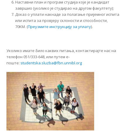
Наставни план и програм студија које је кандидат
завршио (уколико је студирао на другом факултету);
Доказ о уплати накнаде за полагање пријемног испита
или испита за провјеру склоности и способности,
70KM. (
Преузмите инструкцију за уплату
).
Уколико имате било каквих питања, контактирајте нас на
телефон 051/333-648, или путем е-
поште:
studentska.sluzba@fbn.unnibl.org