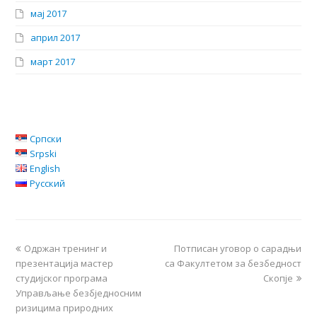
мај 2017
април 2017
март 2017
Српски
Srpski
English
Русский
Одржан тренинг и
Потписан уговор о сарадњи
презентација мастер
са Факултетом за безбедност
студијског програма
Скопје
Управљање безбједносним
ризицима природних