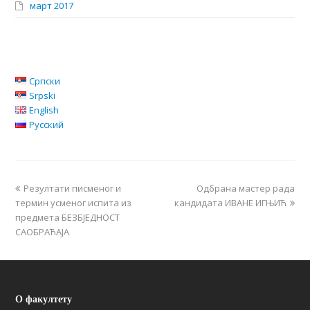
март 2017
Српски
Srpski
English
Русский
Резултати писменог и
Одбрана мастер рада
термин усменог испита из
кандидата ИВАНЕ ИГЊИЋ
предмета БЕЗБЈЕДНОСТ
САОБРАЋАЈА
О факултету