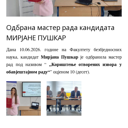
Одбрана мастер рада кандидата
МИРЈАНЕ ПУШКАР
Дана 10.06.2026. године на Факултету безбједносних
Мирјанa Пушкар
наука, кандидат
је одбранила мастер
„Кориштење отворених извора у
рад под називом “
обавјештајном раду“
” оцјеном 10 (десет).