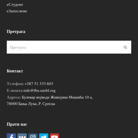
еСтудент
еЗапослени
Претрага
Пошаљ
Контакт
Телефон:
+387 51 333 603
Е-пошта:
info@fbn.unibl.org
Адреса:
Булевар војводе Живојина Мишића 10 а,
78000 Бања Лука, Р. Српска
Прати нас