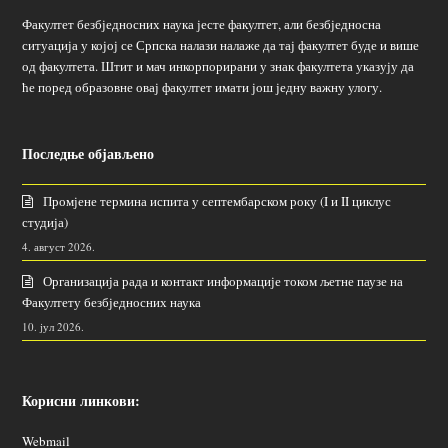
Факултет безбједносних наука јесте факултет, али безбједносна
ситуација у којој се Српска налази налаже да тај факултет буде и више
од факултета. Штит и мач инкорпорирани у знак факултета указују да
ће поред образовне овај факултет имати још једну важну улогу.
Последње објављено
Промјене термина испита у септембарском року (I и II циклус
студија)
4. август 2026.
Организација рада и контакт информације током љетне паузе на
Факултету безбједносних наука
10. јул 2026.
Корисни линкови:
Webmail