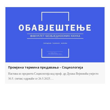
Промјена термина предавања – Социологија
Настава из предмета Социологија код проф. др Душка Вејновића умјесто
30.5. (петак) одржаће се 26.5.2025.…