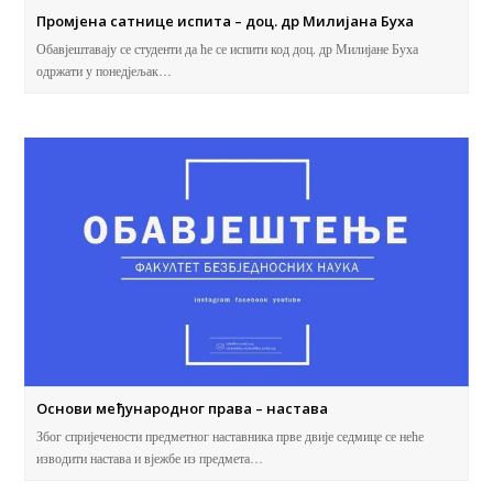
Промјена сатнице испита – доц. др Милијана Буха
Обавјештавају се студенти да ће се испити код доц. др Милијане Буха
одржати у понедјељак…
Основи међународног права – настава
Због спријечености предметног наставника прве двије седмице се неће
изводити настава и вјежбе из предмета…