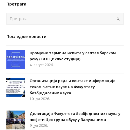
Претрага
Поша
Последње новости
Промјене термина испита у септембарском
року (I и II циклус студија)
4. август 2026.
Организација рада и контакт информације
током љетне паузе на Факултету
безбједносних наука
10. јул 2026.
Делегација Факултета безбједносних наука у
посјети Центру за обуку у Залужанима
9. јул 2026.