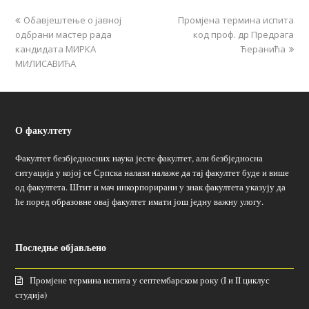
Обавјештење о јавној
Промјена термина испита
одбрани мастер рада
код проф. др Предрага
кандидата МИРКА
Ћеранића
МИЛИСАВИЋА
О факултету
Факултет безбједносних наука јесте факултет, али безбједносна
ситуација у којој се Српска налази налаже да тај факултет буде и више
од факултета. Штит и мач инкорпорирани у знак факултета указују да
ће поред образовне овај факултет имати још једну важну улогу.
Последње објављено
Промјене термина испита у септембарском року (I и II циклус
студија)