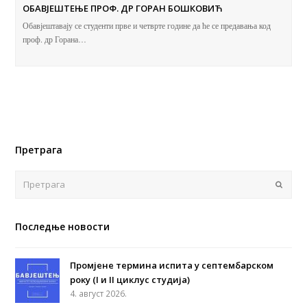
ОБАВЈЕШТЕЊЕ ПРОФ. ДР ГОРАН БОШКОВИЋ
Обавјештавају се студенти прве и четврте године да ће се предавања код
проф. др Горана…
Претрага
Поша
Последње новости
Промјене термина испита у септембарском
року (I и II циклус студија)
4. август 2026.