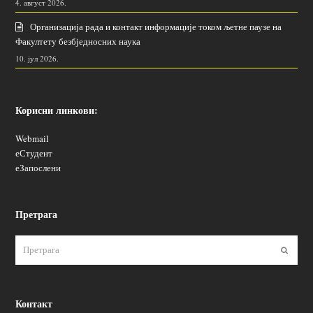
4. август 2026.
Организација рада и контакт информације током љетне паузе на
Факултету безбједносних наука
10. јул 2026.
Корисни линкови:
Webmail
еСтудент
еЗапослени
Претрага
Пошаљ
Контакт