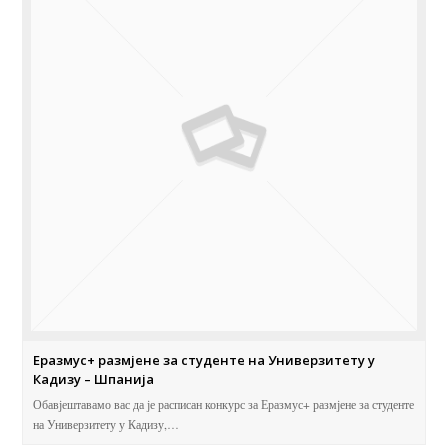
Еразмус+ размјене за студенте на Универзитету у
Кадизу – Шпанија
Обавјештавамо вас да је расписан конкурс за Еразмус+ размјене за студенте
на Универзитету у Кадизу,…