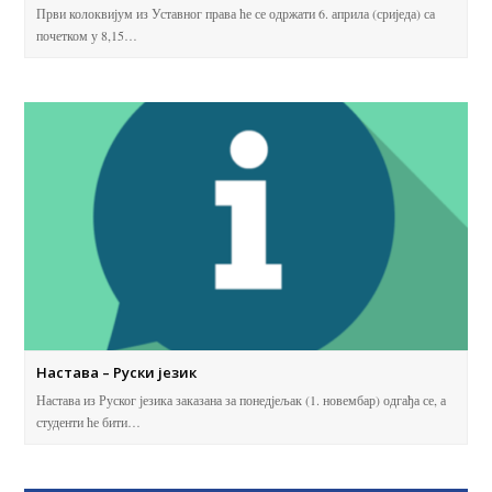
Први колоквијум из Уставног права ће се одржати 6. априла (сриједа) са
почетком у 8,15…
Настава – Руски језик
Настава из Руског језика заказана за понедјељак (1. новембар) одгађа се, а
студенти ће бити…