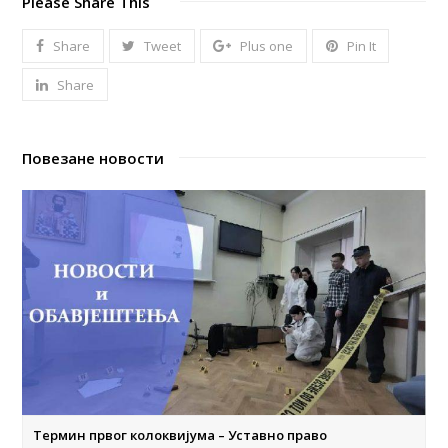
Please Share This
Share
Tweet
Plus one
Pin It
Share
Повезане новости
Термин првог колоквијума – Уставно право