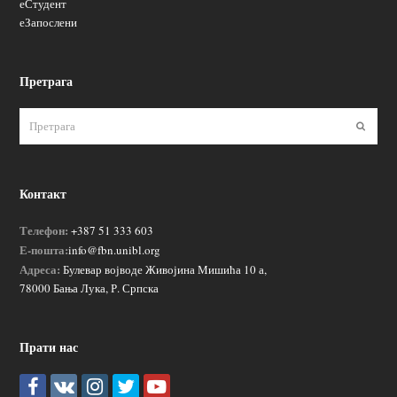
еСтудент
еЗапослени
Претрага
Пошаљ
Контакт
Телефон:
+387 51 333 603
Е-пошта:
info@fbn.unibl.org
Адреса:
Булевар војводе Живојина Мишића 10 а,
78000 Бања Лука, Р. Српска
Прати нас