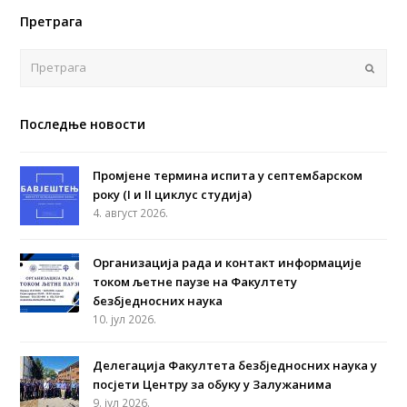
Претрага
Поша
Последње новости
Промјене термина испита у септембарском
року (I и II циклус студија)
4. август 2026.
Организација рада и контакт информације
током љетне паузе на Факултету
безбједносних наука
10. јул 2026.
Делегација Факултета безбједносних наука у
посјети Центру за обуку у Залужанима
9. јул 2026.