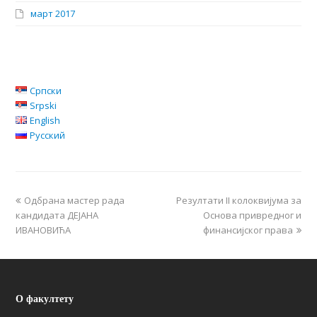
март 2017
Српски
Srpski
English
Русский
Одбрана мастер рада
Резултати II колоквијума за
кандидата ДЕЈАНА
Основа привредног и
ИВАНОВИЋА
финансијског права
О факултету