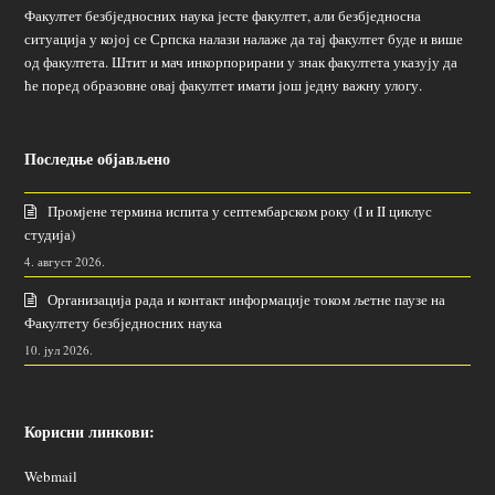
Факултет безбједносних наука јесте факултет, али безбједносна
ситуација у којој се Српска налази налаже да тај факултет буде и више
од факултета. Штит и мач инкорпорирани у знак факултета указују да
ће поред образовне овај факултет имати још једну важну улогу.
Последње објављено
Промјене термина испита у септембарском року (I и II циклус
студија)
4. август 2026.
Организација рада и контакт информације током љетне паузе на
Факултету безбједносних наука
10. јул 2026.
Корисни линкови:
Webmail