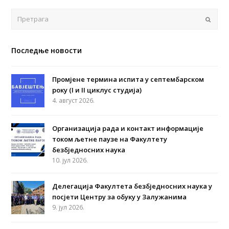
Поша
Последње новости
Промјене термина испита у септембарском
року (I и II циклус студија)
4. август 2026.
Организација рада и контакт информације
током љетне паузе на Факултету
безбједносних наука
10. јул 2026.
Делегација Факултета безбједносних наука у
посјети Центру за обуку у Залужанима
9. јул 2026.