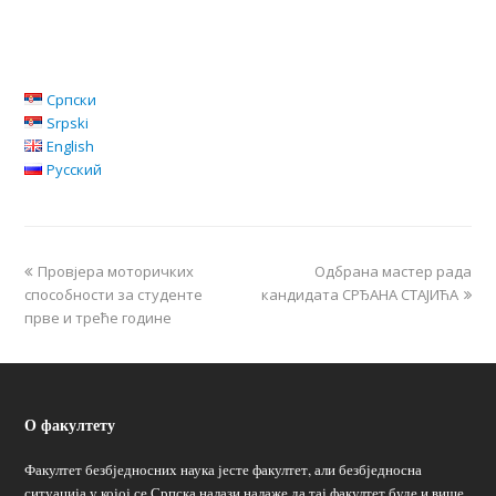
Српски
Srpski
English
Русский
Провјера моторичких
Одбрана мастер рада
способности за студенте
кандидата СРЂАНА СТАЈИЋА
прве и треће године
О факултету
Факултет безбједносних наука јесте факултет, али безбједносна
ситуација у којој се Српска налази налаже да тај факултет буде и више