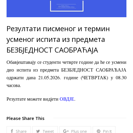
Резултати писменог и термин
усменог испита из предмета
БЕЗБЈЕДНОСТ САОБРАЋАЈА
Обавјештавају се студенти четврте године да ће се усмени
дио испита из предмета БЕЗБЈЕДНОСТ САОБРАЋАЈА
одржати дана 21.05.2026. године (ЧЕТВРТАК) у 08.30
часова.
Резултате можете видјети
ОВДЈЕ
.
Please Share This
Share
Tweet
Plus one
Pin It