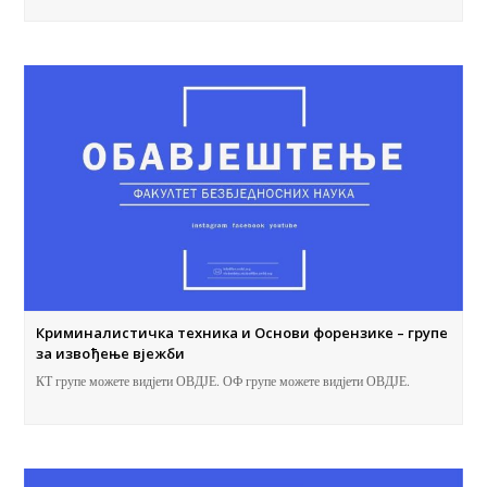
Криминалистичка техника и Основи форензике – групе
за извођење вјежби
КТ групе можете видјети ОВДЈЕ. ОФ групе можете видјети ОВДЈЕ.