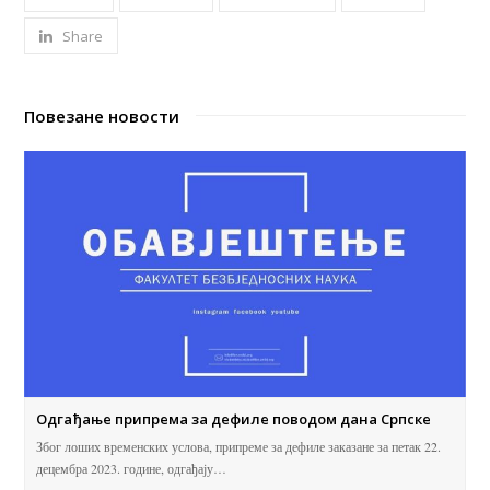
Share
Повезане новости
Одгађање припрема за дефиле поводом дана Српске
Због лоших временских услова, припреме за дефиле заказане за петак 22.
децембра 2023. године, одгађају…