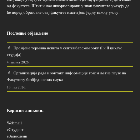
од факултета. Штит и мач инкорпорирани у знак факултета указују да
ће поред образовне овај факултет имати још једну важну улогу.
Последње објављено
Промјене термина испита у септембарском року (I и II циклус
студија)
4. август 2026.
Организација рада и контакт информације током љетне паузе на
Факултету безбједносних наука
10. јул 2026.
Корисни линкови:
Webmail
еСтудент
еЗапослени