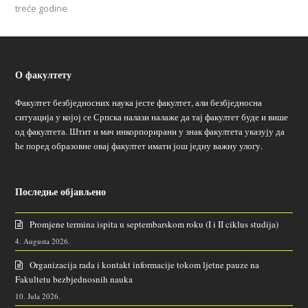
treće godine
О факултету
Факултет безбједносних наука јесте факултет, али безбједносна
ситуација у којој се Српска налази налаже да тај факултет буде и више
од факултета. Штит и мач инкорпорирани у знак факултета указују да
ће поред образовне овај факултет имати још једну важну улогу.
Последње објављено
Promjene termina ispita u septembarskom roku (I i II ciklus studija)
4. Augusta 2026.
Organizacija rada i kontakt informacije tokom ljetne pauze na
Fakultetu bezbjednosnih nauka
10. Jula 2026.