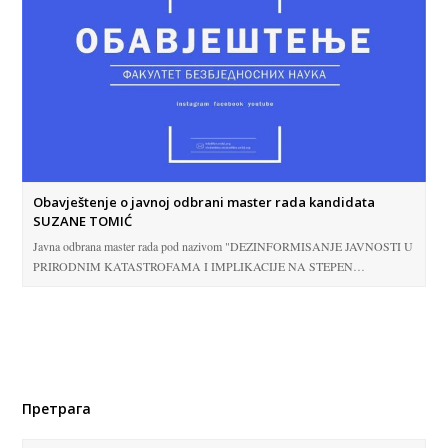
Obavještenje o javnoj odbrani master rada kandidata
SUZANE TOMIĆ
Javna odbrana master rada pod nazivom "DEZINFORMISANJE JAVNOSTI U
PRIRODNIM KATASTROFAMA I IMPLIKACIJE NA STEPEN…
Претрага