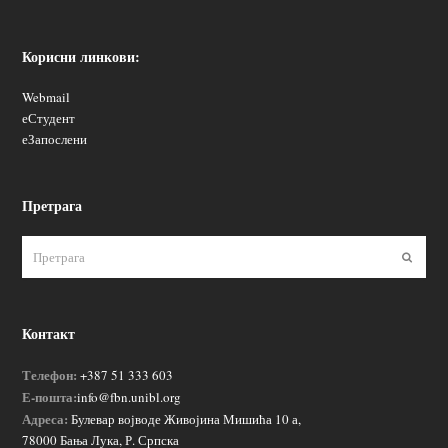
Корисни линкови:
Webmail
еСтудент
еЗапослени
Претрага
Пошаљ
Контакт
Телефон:
+387 51 333 603
Е-пошта:
info@fbn.unibl.org
Адреса:
Булевар војводе Живојина Мишића 10 а,
78000 Бања Лука, Р. Српска