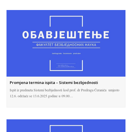
Promjena termina ispita – Sistemi bezbjednosti
Ispit iz predmeta Sistemi bezbjednosti kod prof. dr Predraga Ćeranića umjesto
12.6. održaće se 13.6.2025 godine u 09.00…