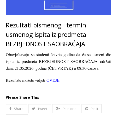
Rezultati pismenog i termin
usmenog ispita iz predmeta
BEZBJEDNOST SAOBRAĆAJA
Obavještavaju se studenti četvrte godine da će se usmeni dio
ispita iz predmeta BEZBJEDNOST SAOBRAĆAJA održati
dana 21.05.2026. godine (ČETVRTAK) u 08.30 časova.
Rezultate možete vidjeti
OVDJE
.
Please Share This
Share
Tweet
Plus one
Pin It