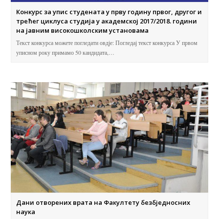
Конкурс за упис студената у прву годину првог, другог и
трећег циклуса студија у академској 2017/2018. години
на јавним високошколским установама
Текст конкурса можете погледати овдје: Погледај текст конкурса У првом
уписном року примамо 50 кандидата,…
Дани отворених врата на Факултету безбједносних
наука