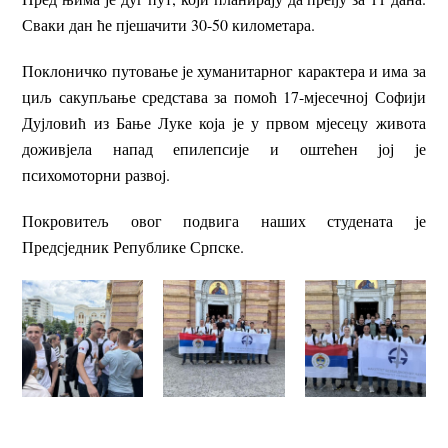
Сваки дан ће пјешачити 30-50 километара.
Поклоничко путовање је хуманитарног карактера и има за
циљ сакупљање средстава за помоћ 17-мјесечној Софији
Дујловић из Бање Луке која је у првом мјесецу живота
доживјела напад епилепсије и оштећен јој је
психомоторни развој.
Покровитељ овог подвига наших студената је
Предсједник Републике Српске.