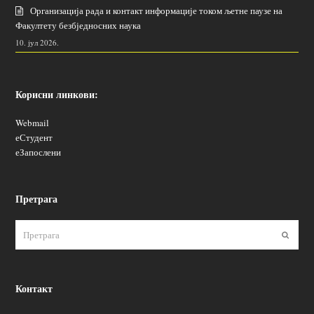
Организација рада и контакт информације током љетне паузе на
Факултету безбједносних наука
10. јул 2026.
Корисни линкови:
Webmail
еСтудент
еЗапослени
Претрага
Пошаљ
Контакт