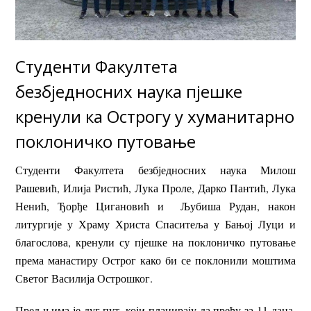
Студенти Факултета
безбједносних наука пјешке
кренули ка Острогу у хуманитарно
поклоничко путовање
Студенти Факултета безбједносних наука Милош
Рашевић, Илија Ристић, Лука Проле, Дарко Пантић, Лука
Ненић, Ђорђе Цигановић и Љубиша Рудан, након
литургије у Храму Христа Спаситеља у Бањој Луци и
благослова, кренули су пјешке на поклоничко путовање
према манастиру Острог како би се поклонили моштима
Светог Василија Острошког.
Пред њима је дуг пут, који планирају да пређу за 11 дана.