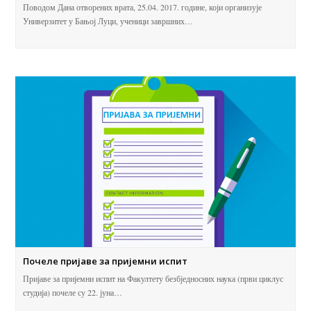
Поводом Дана отворених врата, 25.04. 2017. године, који организује
Универзитет у Бањој Луци, ученици завршних…
Почеле пријаве за пријемни испит
Пријаве за пријемни испит на Факултету безбједносних наука (први циклус
студија) почеле су 22. јуна…