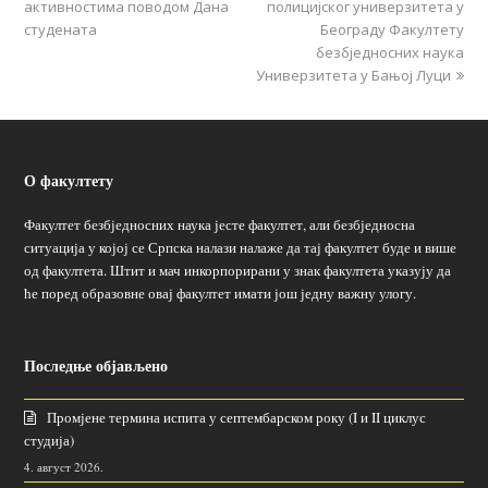
активностима поводом Дана
полицијског универзитета у
студената
Београду Факултету
безбједносних наука
Универзитета у Бањој Луци
О факултету
Факултет безбједносних наука јесте факултет, али безбједносна
ситуација у којој се Српска налази налаже да тај факултет буде и више
од факултета. Штит и мач инкорпорирани у знак факултета указују да
ће поред образовне овај факултет имати још једну важну улогу.
Последње објављено
Промјене термина испита у септембарском року (I и II циклус
студија)
4. август 2026.