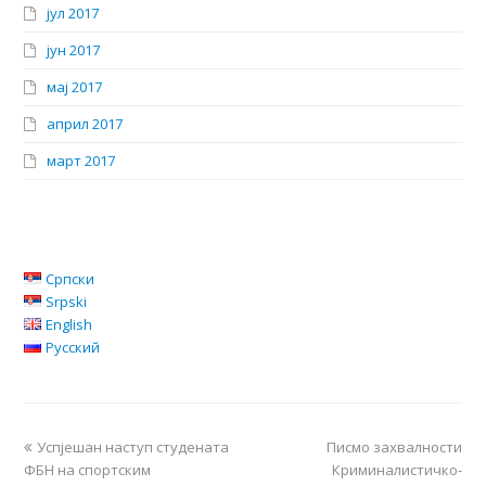
јул 2017
јун 2017
мај 2017
април 2017
март 2017
Српски
Srpski
English
Русский
Успјешан наступ студената
Писмо захвалности
ФБН на спортским
Криминалистичко-