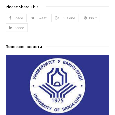
Please Share This
Share
Tweet
Plus one
Pin It
Share
Повезане новости