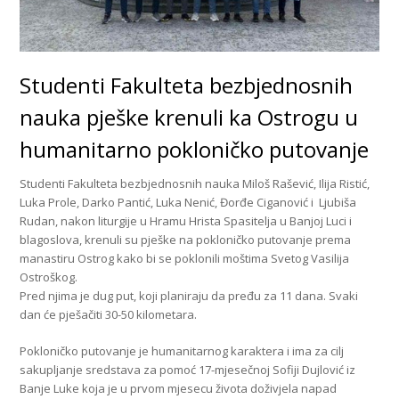
Studenti Fakulteta bezbjednosnih
nauka pješke krenuli ka Ostrogu u
humanitarno pokloničko putovanje
Studenti Fakulteta bezbjednosnih nauka Miloš Rašević, Ilija Ristić,
Luka Prole, Darko Pantić, Luka Nenić, Đorđe Ciganović i Ljubiša
Rudan, nakon liturgije u Hramu Hrista Spasitelja u Banjoj Luci i
blagoslova, krenuli su pješke na pokloničko putovanje prema
manastiru Ostrog kako bi se poklonili moštima Svetog Vasilija
Ostroškog.
Pred njima je dug put, koji planiraju da pređu za 11 dana. Svaki
dan će pješačiti 30-50 kilometara.
Pokloničko putovanje je humanitarnog karaktera i ima za cilj
sakupljanje sredstava za pomoć 17-mjesečnoj Sofiji Dujlović iz
Banje Luke koja je u prvom mjesecu života doživjela napad