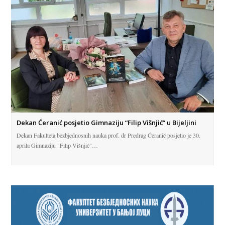
Dekan Ćeranić posjetio Gimnaziju “Filip Višnjić” u Bijeljini
Dekan Fakulteta bezbjednosnih nauka prof. dr Predrag Ćeranić posjetio je 30.
aprila Gimnaziju "Filip Višnjić"…