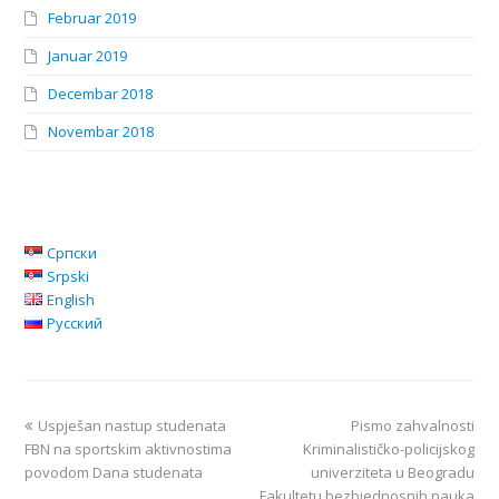
Februar 2019
Januar 2019
Decembar 2018
Novembar 2018
Српски
Srpski
English
Русский
Uspješan nastup studenata
Pismo zahvalnosti
FBN na sportskim aktivnostima
Kriminalističko-policijskog
povodom Dana studenata
univerziteta u Beogradu
Fakultetu bezbjednosnih nauka