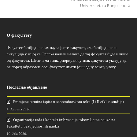
Univerziteta u Banjoj Luci
О факултету
Факултет безбједносних наука јесте факултет, али безбједносна
ситуација у којој се Српска налази налаже да тај факултет буде и више
од факултета. Штит и мач инкорпорирани у знак факултета указују да
ће поред образовне овај факултет имати још једну важну улогу.
Последње објављено
Promjene termina ispita u septembarskom roku (I i II ciklus studija)
4. Augusta 2026.
Organizacija rada i kontakt informacije tokom ljetne pauze na
Fakultetu bezbjednosnih nauka
10. Jula 2026.