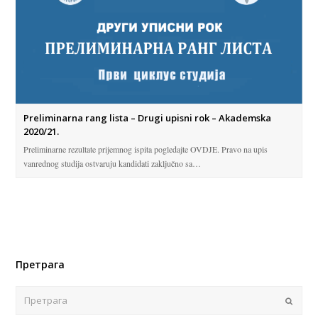
Preliminarna rang lista – Drugi upisni rok – Akademska
2020/21.
Preliminarne rezultate prijemnog ispita pogledajte OVDJE. Pravo na upis
vanrednog studija ostvaruju kandidati zaključno sa…
Претрага
Поша