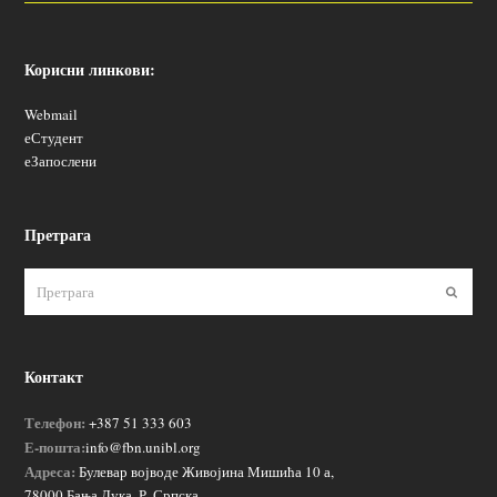
Корисни линкови:
Webmail
еСтудент
еЗапослени
Претрага
Пошаљ
Контакт
Телефон:
+387 51 333 603
Е-пошта:
info@fbn.unibl.org
Адреса:
Булевар војводе Живојина Мишића 10 а,
78000 Бања Лука, Р. Српска