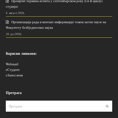
Промјене термина испита у септембарском року (I и II циклус
студија)
4. август 2026.
Организација рада и контакт информације током љетне паузе на
Факултету безбједносних наука
10. јул 2026.
Корисни линкови:
Webmail
еСтудент
еЗапослени
Претрага
Пошаљ