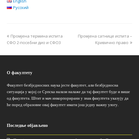
English
Русский
Промјена термина испита
Промјена сатнице испита –
СФО 2-посебни дио и СФО3
Кривично право
О факултету
Факултет безбједносних наука јесте факултет, али безбједносна
ситуација у којој се Српска налази налаже да тај факултет буде и више
од факултета. Штит и мач инкорпорирани у знак факултета указују да
ће поред образовне овај факултет имати још једну важну улогу.
Последње објављено