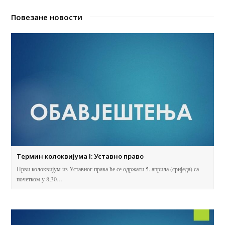
Повезане новости
Термин колоквијума I: Уставно право
Први колоквијум из Уставног права ће се одржати 5. априла (сриједа) са
почетком у 8,30…