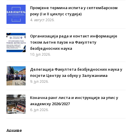
Промјене термина испита у септембарском
року (I и II циклус студија)
4. август 2026.
Организација рада и контакт информације
током љетне паузе на Факултету
безбједносних наука
10. јул 2026.
Делегација Факултета безбједносних наука у
посјети Центру за обуку у Залужанима
9. јул 2026.
Коначна ранг листа и инструкције за упис у
академску 2026/2027
6. јул 2026.
Архиве