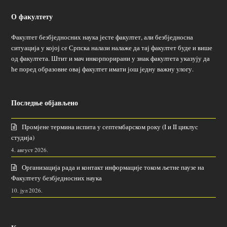
О факултету
Факултет безбједносних наука јесте факултет, али безбједносна
ситуација у којој се Српска налази налаже да тај факултет буде и више
од факултета. Штит и мач инкорпорирани у знак факултета указују да
ће поред образовне овај факултет имати још једну важну улогу.
Последње објављено
Промјене термина испита у септембарском року (I и II циклус
студија)
4. август 2026.
Организација рада и контакт информације током љетне паузе на
Факултету безбједносних наука
10. јул 2026.