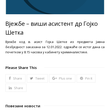
Вјежбе – виши асистент др Гојко
Шетка
Вјежбе код в. асист Гојка Шетке из предмета Јавна
безбједност заказана за 12.01.2022. одржаће се истог дана са
почетком у 8.15 часова у кабинету криминалистике.
Please Share This
Share
Tweet
Plus one
Pin It
Share
Повезане новости