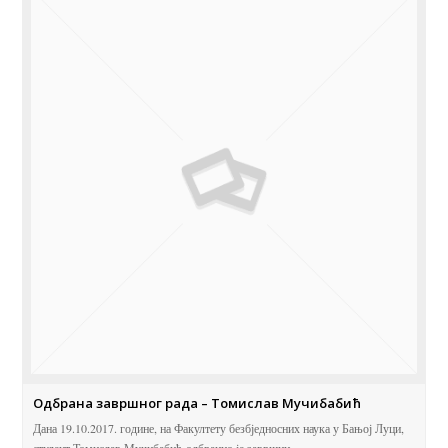
Одбрана завршног рада – Томислав Мучибабић
Дана 19.10.2017. године, на Факултету безбједносних наука у Бањој Луци,
студент Томислав Мучибабић одбранио је завршни…