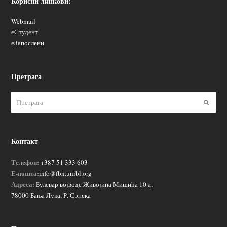
Корисни линкови:
Webmail
еСтудент
еЗапослени
Претрага
Пошаљ
Контакт
Телефон:
+387 51 333 603
Е-пошта:
info@fbn.unibl.org
Адреса:
Булевар војводе Живојина Мишића 10 а,
78000 Бања Лука, Р. Српска