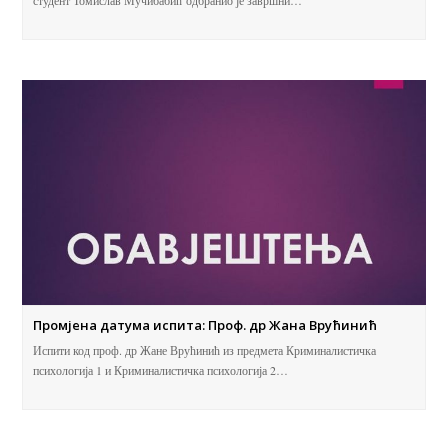
Промјена датума испита: Проф. др Жана Врућинић
Испити код проф. др Жане Врућинић из предмета Криминалистичка
психологија 1 и Криминалистичка психологија 2…