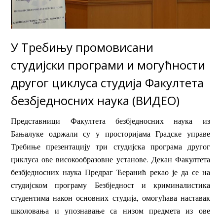
У Требињу промовисани
студијски програми и могућности
другог циклуса студија Факултета
безбједносних наука (ВИДЕО)
Представници Факултета безбједносних наука из
Бањалуке одржали су у просторијама Градске управе
Требиње презентацију три студијска програма другог
циклуса ове високообразовне установе. Декан Факултета
безбједносних наука Предраг Ћеранић рекао је да се на
студијском програму Безбједност и криминалистика
студентима након основних студија, омогућава наставак
школовања и упознавање са низом предмета из ове