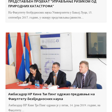
ПРЕДСТАВЉЕН ПРОЈЕКАТ “УПРАВЉАЊЕ РИЗИКОМ ОД
ПРИРОДНИХ КАТАСТРОФА”
На Факултету безбједносних наука Универзитета у Бањој Луци, 15.
септембра 2017. године, у оквиру представљања јавности…
Амбасадор НР Кине Ђи Пинг одржао предавање на
Факултету безбједносних наука
Амбасадор НР Кине Ђи Пинг одржао је у петак, 14. јуна 2019. године, на
Факултету…