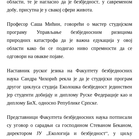
области, те је нагласио да је безбједност, у савременом
добу, присутна је у свакој сфери живота.
Професор Саша Мићин, говорећи о мастер студијском
програму Управљање безбједносним ризицима
природних катастрофа да је важна едукација у овој
области како би се подигао ниво спремности да се
одговори на овакве појаве.
Наставник руског језика на Факултету безбједносних
наука Сандра Чихорић рекла је да је студијски програм
другог циклуса студија Еколошка безбједност јединствен
јер студенти добијају и диплому Руске Федерације као и
диплому БиХ, односно Републике Српске.
Представници Факултета безбједносних наука потписали
су уговор о сарадњи са господином Стеваном Беканом,
директором ЈУ „Екологија и безбједност“, у циљу