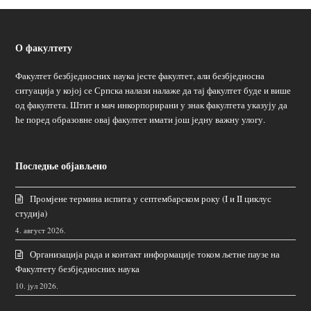
О факултету
Факултет безбједносних наука јесте факултет, али безбједносна
ситуација у којој се Српска налази налаже да тај факултет буде и више
од факултета. Штит и мач инкорпорирани у знак факултета указују да
ће поред образовне овај факултет имати још једну важну улогу.
Последње објављено
Промјене термина испита у септембарском року (I и II циклус
студија)
4. август 2026.
Организација рада и контакт информације током љетне паузе на
Факултету безбједносних наука
10. јул 2026.