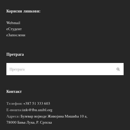
Корисни линкови:
Webmail
еСтудент
еЗапослени
Претрага
Пошаљ
Контакт
Телефон:
+387 51 333 603
Е-пошта:
info@fbn.unibl.org
Адреса:
Булевар војводе Живојина Мишића 10 а,
78000 Бања Лука, Р. Српска