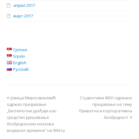
април 2017
март 2017
Српски
Srpski
English
Русский
Јовица Миросављевић
Студентима ФБН одржано
одржао предавање
предавање на тему
„Беспилотни уређаји као
Приватна и корпоративна
средство рјешавања
безбједност
безбједносних изазова
модерног времена“ на ФБН-у