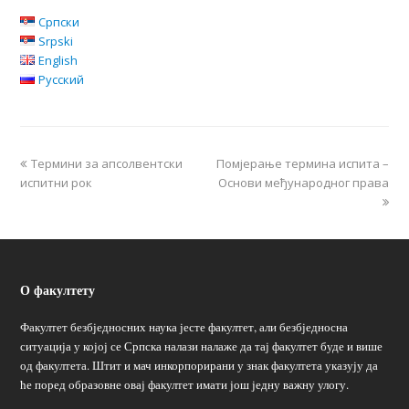
Српски
Srpski
English
Русский
Термини за апсолвентски
Помјерање термина испита –
испитни рок
Основи међународног права
О факултету
Факултет безбједносних наука јесте факултет, али безбједносна
ситуација у којој се Српска налази налаже да тај факултет буде и више
од факултета. Штит и мач инкорпорирани у знак факултета указују да
ће поред образовне овај факултет имати још једну важну улогу.