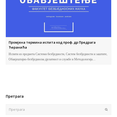
Промјена термина испита код проф. др Предрага
Ћеранића
Испити из предмета Системи безбједности, Систем безбједности и заштите,
Обавјештајно-безбједносна дјелатност и службе и Методологија…
Претрага
Поша