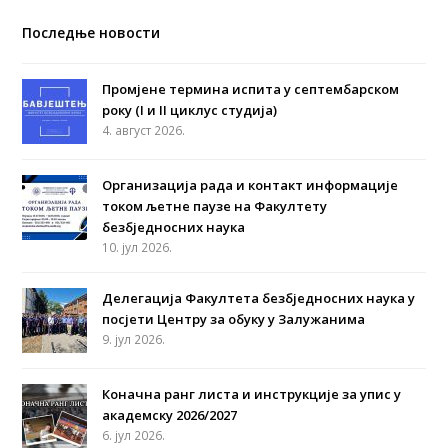
Последње новости
Промјене термина испита у септембарском
року (I и II циклус студија)
4. август 2026.
Организација рада и контакт информације
током љетне паузе на Факултету
безбједносних наука
10. јул 2026.
Делегација Факултета безбједносних наука у
посјети Центру за обуку у Залужанима
9. јул 2026.
Коначна ранг листа и инструкције за упис у
академску 2026/2027
6. јул 2026.