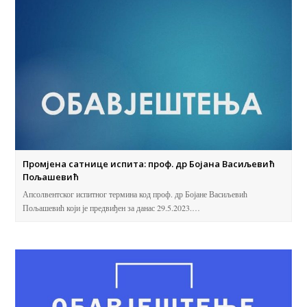
Промјена сатнице испита: проф. др Бојана Васиљевић
Пољашевић
Апсолвентског испитног термина код проф. др Бојане Васиљевић
Пољашевић који је предвиђен за данас 29.5.2023.…