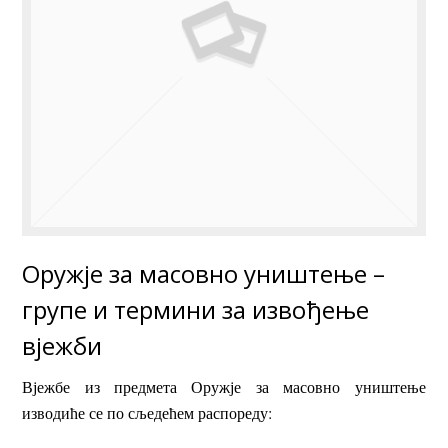
Оружје за масовно уништење –
групе и термини за извођење
вјежби
Вјежбе из предмета Оружје за масовно уништење
изводиће се по сљедећем распореду: