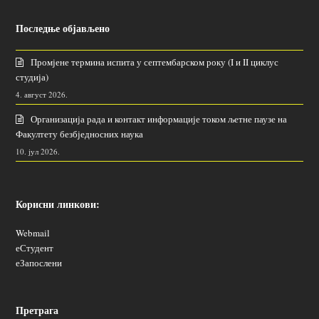
Последње објављено
Промјене термина испита у септембарском року (I и II циклус
студија)
4. август 2026.
Организација рада и контакт информације током љетне паузе на
Факултету безбједносних наука
10. јул 2026.
Корисни линкови:
Webmail
еСтудент
еЗапослени
Претрага