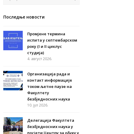
Последње новости
Промјене термина
испита у септембарском
року (I и II циклус
студија)
4. август 2026.
Организација рада и
контакт информације
током љетне паузе на
Факултету
безбједносних наука
10. јул 2026.
Делегација Факултета
безбједносних наука у
посјети Центру за обуку у