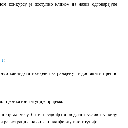
ом конкурсу је доступно кликом на назив одговарајуће
 1
)
(само кандидати изабрани за размјену ће доставити препис
 или језика институције пријема.
е пријема могу бити предвиђени додатни услови у виду
и регистрације на онлајн платформу институције.