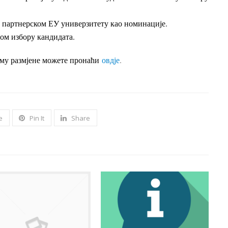
 партнерском ЕУ универзитету као номинације.
ом избору кандидата.
му размјене можете пронаћи
овдје
.
e
Pin It
Share