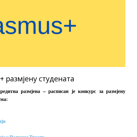
с+ размјену студената
едитна размјена – расписан је конкурс за размјену
има:
ији
ије у Великом Трнову