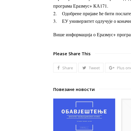
програма Еразмус+ КА171.
2. Одобрене пријаве ће бити послате
3. ЕУ универзитет одлучује о коначн
Више информација о Еразмус+ програ
Please Share This
Share
Tweet
Plus on
Повезане новости