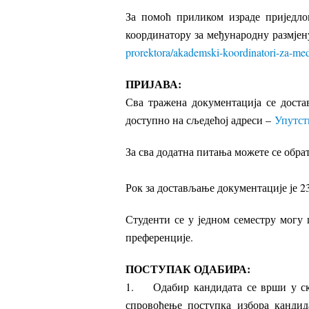
За помоћ приликом израде приједло
координатору за међународну размјен
prorektora/akademski-koordinatori-za-me
ПРИЈАВА:
Сва тражена документација се достав
доступно на сљедећој адреси –
Упутств
За сва додатна питања можете се обра
Рок за достављање документације је 23
Студенти се у једном семестру могу 
преференције.
ПОСТУПАК ОДАБИРА:
1. Одабир кандидата се врши у ск
спровођење поступка избора кандид