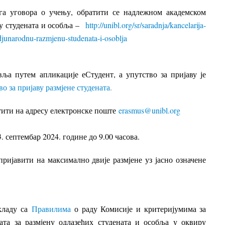
га уговора о учењу, обратити се надлежном академском
у студената и особља –
http://unibl.org/sr/saradnja/kancelarija-
djunarodnu-razmjenu-studenata-i-osoblja
ља путем апликације еСтудент, а упутство за пријаву је
о за пријаву размјене студената
.
тити на адресу електронске поште
erasmus@unibl.org
. септембар 2024. године до 9.00 часова.
пријавити на максимално двије размјене уз јасно означене
ладу са
Правилима
о раду Комисије и критеријумима за
ата за размјену одлазећих студената и особља у оквиру