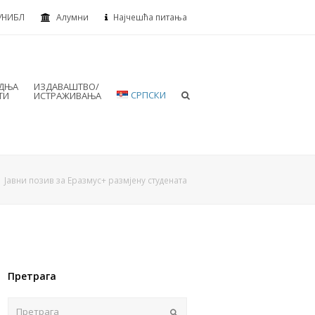
УНИБЛ
Алумни
Најчешћа питања
АДЊА
ИЗДАВАШТВО/
СРПСКИ
ТИ
ИСТРАЖИВАЊА
Јавни позив за Еразмус+ размјену студената
Претрага
Пошаљи