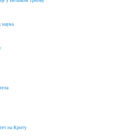
 наука
у
тела
тет на Криту