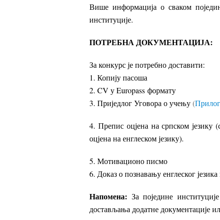
Више информација о сваком поједин
институције.
ПОТРЕБНА ДОКУМЕНТАЦИЈА:
За конкурс је потребно доставити:
1. Копију пасоша
2. CV у Europass формату
3. Приједлог Уговора о учењу
(
Прилог
4. Препис оцјена на српском језику 
оцјена на енглеском језику).
5. Мотивационо писмо
6. Доказ о познавању енглеског језика
Напомена:
За поједине институциј
достављања додатне документације ил