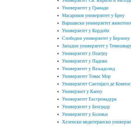
Универзитет у Гранади
Масариков универзитет у Брну
Варшавски универзитет животних
Универзитет у Кордоби
Слободни универзитет у Берлину
Западни универзитет у Темишвар
Универзитет у Поатјеу
Универзитет у Падови
Универзитет у Ваљадолид
Универзитет Томас Мор
Универзитет Сантијаго де Компос
Универзиет у Каену
Универзитет Екстремадура
Универзитет у Београду
Универзитет у Болоњи
Хеленски медитерански универзи