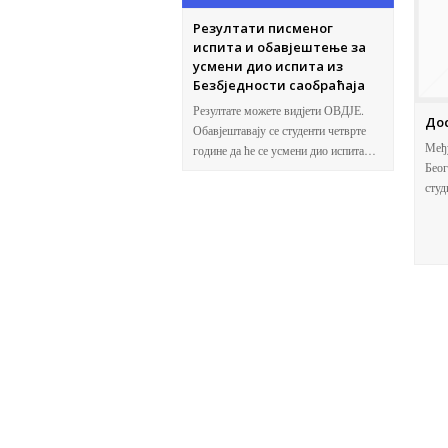
Резултати писменог
испита и обавјештење за
усмени дио испита из
Безбједности саобраћаја
Резултате можете видјети ОВДЈЕ.
До
Обавјештавају се студенти четврте
Међу
године да ће се усмени дио испита…
Беог
студ