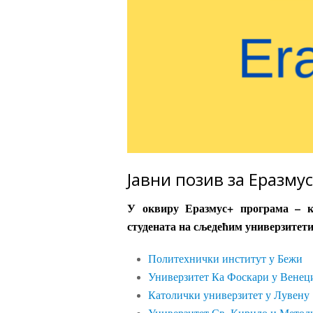
Јавни позив за Еразму
У оквиру Еразмус+ програма – кр
студената на сљедећим универзитет
Политехнички институт у Бежи
Универзитет Ка Фоскари у Венец
Католички универзитет у Лувену
Универзитет Св. Кирило и Метод