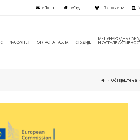
еПошта
eСтудент
еЗапослени
МЕЂУНАРОДНА САР
ИС
ФАКУЛТЕТ
ОГЛАСНА ТАБЛА
СТУДИЈЕ
И ОСТАЛЕ АКТИВНОС
Обавјештења