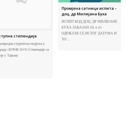
Промјена сатнице испита –
доц. др Милијана Буха
ИСПИТ КОД ДОЦ. ДР МИЛИЈАНЕ
БУХА ЗАКАЗАН ЗА 4.10.
ОДРЖАЋЕ СЕ ИСТОГ ДАТУМА И
ступне стипендије
ТО:…
народна студентска недјеља у
раду (ISWiB 2019) Стипендије за
ије у Тајвану