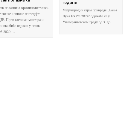
исак полазника
године
ак полазника криминалистичко-
Међународни сајам привреде ,,Бања
нзичке клинике погледајте
Лука EXPO 2024'' одржаће се у
Е. Први састанак ментора и
Универзитетском граду од 3. до…
зника биће одржан у петак
03.2020.…