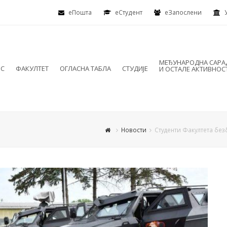
еПошта
eСтудент
еЗапослени
МЕЂУНАРОДНА САР
ИС
ФАКУЛТЕТ
ОГЛАСНА ТАБЛА
СТУДИЈЕ
И ОСТАЛЕ АКТИВНОС
Новости
Студенти Факултета без