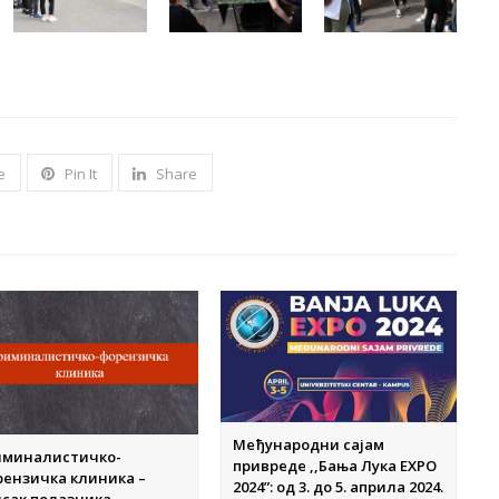
e
Pin It
Share
Међународни сајам
иминалистичко-
привреде ,,Бања Лука EXPO
рензичка клиника –
2024”: од 3. до 5. априла 2024.