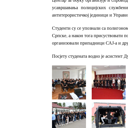
усавршавања полицијских службени
антитерористичкој јединици и Управи 
Студенти су се упознали са полигоно
Српске, а након тога присуствовати п
организовали припадници САЈ-а и дру
Посјету студената водио је асистент 