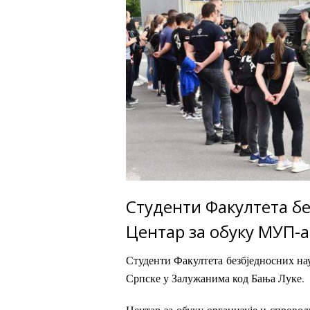
Студенти Факултета бе
Центар за обуку МУП-а
Студенти Факултета безбједносних нау
Српске у Залужанима код Бања Луке.
Центар за обуку организује и спрово