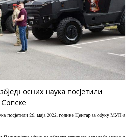
збједносних наука посјетили
 Српске
ка посјетили 26. маја 2022. године Центар за обуку МУП-а
ди Полицијску обуку из области стручног оспособљавања и