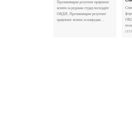
Сп
Прелиминарне резултате пријемног
Спис
испита за редован студиј погледајте
форе
ОВДЈЕ. Прелиминарне резултате
ОВДЈ
пријемног испита за ванредан…
пола
(13.