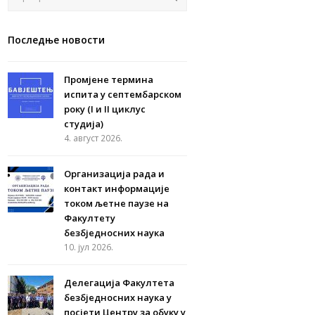
Последње новости
Промјене термина
испита у септембарском
року (I и II циклус
студија)
4. август 2026.
Организација рада и
контакт информације
током љетне паузе на
Факултету
безбједносних наука
10. јул 2026.
Делегација Факултета
безбједносних наука у
посјети Центру за обуку у