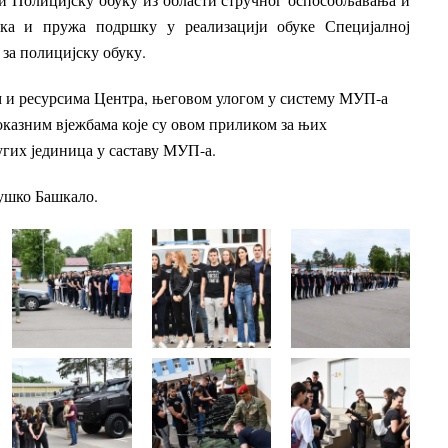
ка и пружа подршку у реализацији обуке Специјалној
за полицијску обуку.
м и ресурсима Центра, његовом улогом у систему МУП-а
оказним вјежбама које су овом приликом за њих
гих јединица у саставу МУП-а.
Душко Башкало.