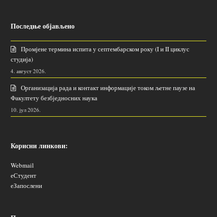
Последње објављено
Промјене термина испита у септембарском року (I и II циклус
студија)
4. август 2026.
Организација рада и контакт информације током љетне паузе на
Факултету безбједносних наука
10. јул 2026.
Корисни линкови:
Webmail
еСтудент
еЗапослени