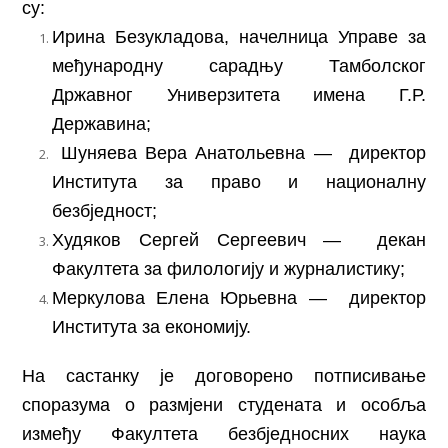
су:
Ирина Безукладова, начелница Управе за
међународну сарадњу Тамболског
Државног Универзитета имена Г.Р.
Державина;
Шуняева Вера Анатольевна — директор
Института за право и националну
безбједност;
Худяков Сергей Сергеевич — декан
Факултета за филологију и журналистику;
Меркулова Елена Юрьевна — директор
Института за економију.
На састанку је договорено потписивање
споразума о размјени студената и особља
између Факултета безбједносних наука