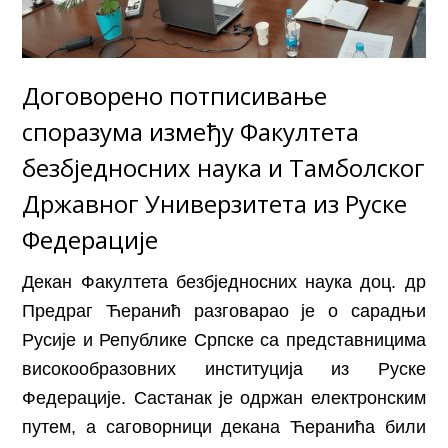
Договорено потписивање
споразума између Факултета
безбједносних наука и Тамболског
Државног Универзитета из Руске
Федерације
Декан Факултета безбједносних наука доц. др
Предраг Ћеранић разговарао је о сарадњи
Русије и Републике Српске са представницима
високообразовних институција из Руске
Федерације. Састанак је одржан електронским
путем, а саговорници декана Ћеранића били