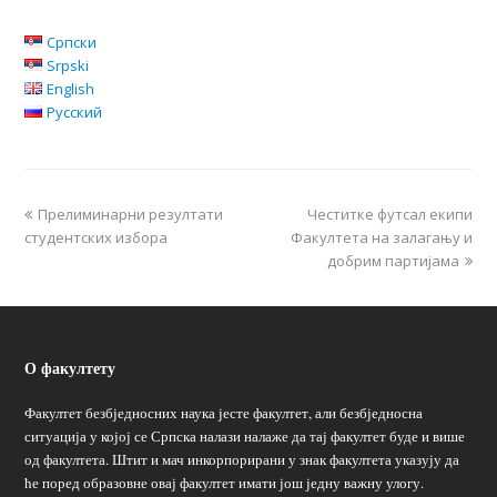
Српски
Srpski
English
Русский
Прелиминарни резултати
Честитке футсал екипи
студентских избора
Факултета на залагању и
добрим партијама
О факултету
Факултет безбједносних наука јесте факултет, али безбједносна
ситуација у којој се Српска налази налаже да тај факултет буде и више
од факултета. Штит и мач инкорпорирани у знак факултета указују да
ће поред образовне овај факултет имати још једну важну улогу.