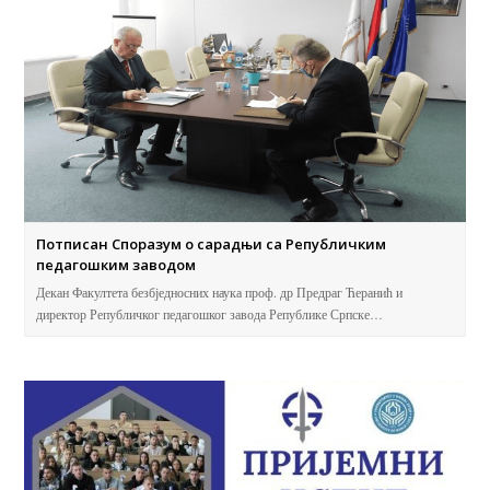
Потписан Споразум о сарадњи са Републичким
педагошким заводом
Декан Факултета безбједносних наука проф. др Предраг Ћеранић и
директор Републичког педагошког завода Републике Српске…