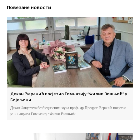
Повезане новости
Декан Ћеранић посјетио Гимназију “Филип Вишњић” у
Бијељини
Декан Факултета безбједносних наука проф. др Предраг Ћеранић посјетио
је 30. априла Гимназију "Филип Вишњић"…