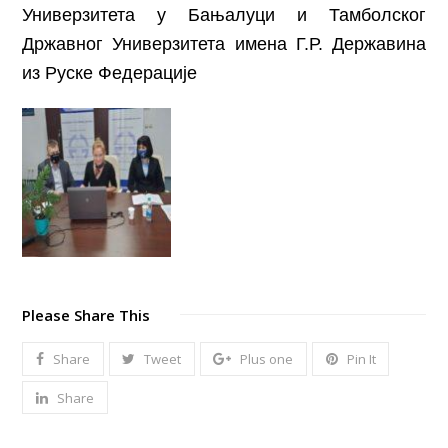
Универзитета у Бањалуци и Тамболског
Државног Универзитета имена Г.Р. Державина
из Руске Федерације
Please Share This
Share
Tweet
Plus one
Pin It
Share