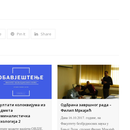
e
Pin It
Share
ултати колоквијума из
Одбрана завршног рада –
едмета
Филип Мркајић
иминалистичка
Дана 16.10.2017. године, на
хологија 2
Факултету безбједносних наука у
лтате можете видјети ОВДЈЕ.
Бањој Луци, студент Филип Мркајић