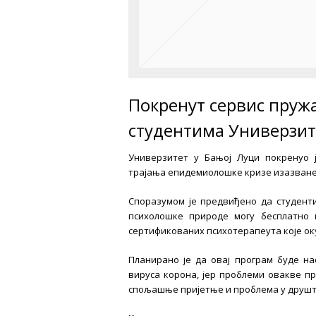
Покренут сервис пру
студентима Универзит
Универзитет у Бањој Луци покренуо 
трајања епидемиолошке кризе изазване
Споразумом је предвиђено да студенти
психолошке природе могу бесплатно 
сертификованих психотерапеута које ок
Планирано је да овај програм буде на
вируса корона, јер проблеми овакве пр
спољашње пријетње и проблема у друшт