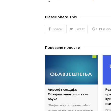
Please Share This
Share
Tweet
Plus on
Повезане новости
Аирсофт секција:
Рез
Обавјештење о почетку
пр
обуке
Кр
пси
Обавјештавају се студенти треће и
Резу
четврте године, који су се пријавили