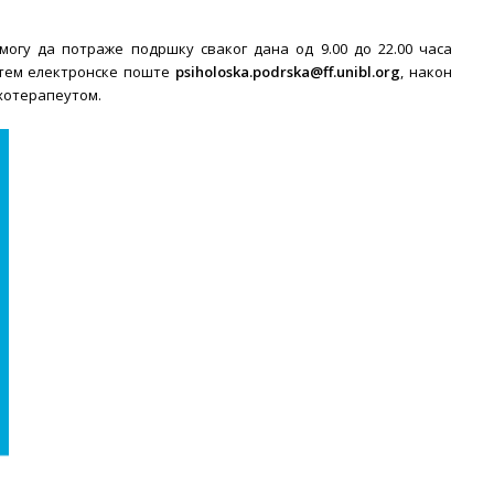
могу да потраже подршку сваког дана од 9.00 до 22.00 часа
тем електронске поште
psiholoska.podrska@ff.unibl.org
, након
ихотерапеутом.