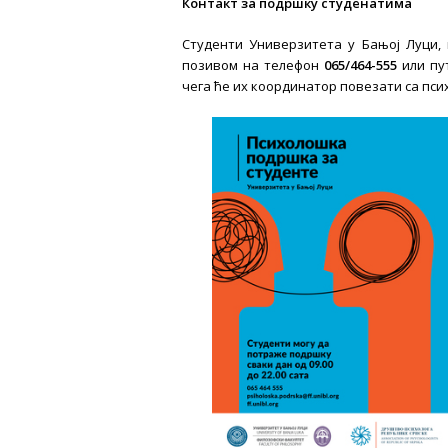
Контакт за подршку студенатима
Студенти Универзитета у Бањој Луци, 
позивом на телефон
065/464-555
или пу
чега ће их координатор повезати са пс