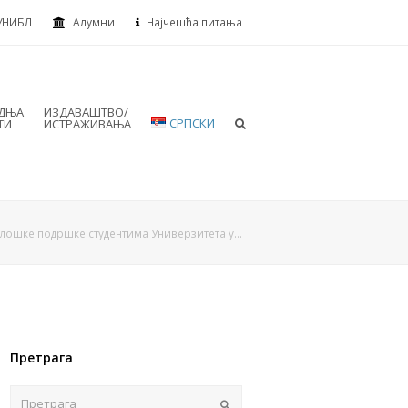
УНИБЛ
Алумни
Најчешћа питања
АДЊА
ИЗДАВАШТВО/
СРПСКИ
ТИ
ИСТРАЖИВАЊА
лошке подршке студентима Универзитета у…
Претрага
Пошаљи