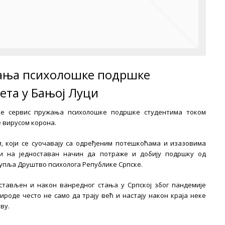
жања психолошке подршке
ета у Бањој Луци
је сервис пружања психолошке подршке студентима током
 вирусом корона.
, који се суочавају са одређеним потешкоћама и изазовима
и на једноставан начин да потраже и добију подршку од
упља Друштво психолога Републике Српске.
стављен и након ванредног стања у Српској због пандемије
ироде често не само да трају већ и настају након краја неке
ву.