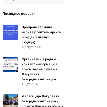
Последње новости
Промјене термина
испита у септембарском
року (I и II циклус
студија)
4. август 2026.
Организација рада и
контакт информације
током љетне паузе на
Факултету
безбједносних наука
10. јул 2026.
Делегација Факултета
безбједносних наука у
посјети Центру за обуку у