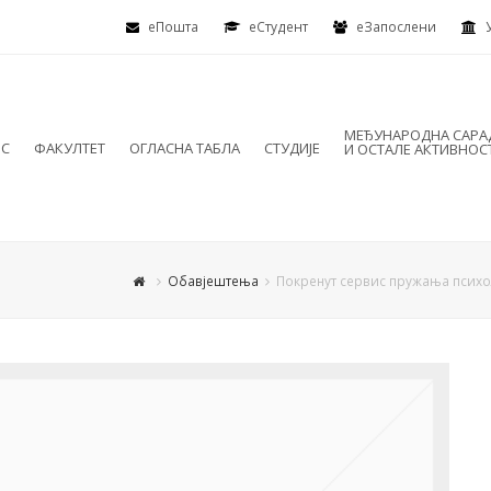
еПошта
eСтудент
еЗапослени
МЕЂУНАРОДНА САР
ИС
ФАКУЛТЕТ
ОГЛАСНА ТАБЛА
СТУДИЈЕ
И ОСТАЛЕ АКТИВНОС
Обавјештења
Покренут сервис пружања психо