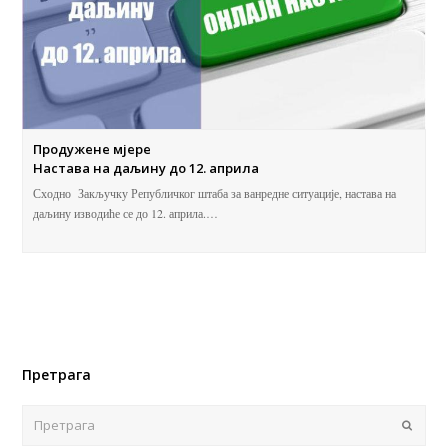
Продужене мјере
Настава на даљину до 12. априла
Сходно Закључку Републичког штаба за ванредне ситуације, настава на
даљину изводиће се до 12. априла.…
Претрага
Поша