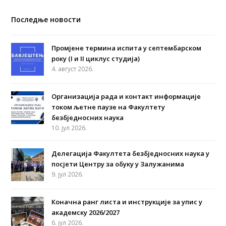
Последње новости
Промјене термина испита у септембарском
року (I и II циклус студија)
4. август 2026.
Организација рада и контакт информације
током љетне паузе на Факултету
безбједносних наука
10. јул 2026.
Делегација Факултета безбједносних наука у
посјети Центру за обуку у Залужанима
9. јул 2026.
Коначна ранг листа и инструкције за упис у
академску 2026/2027
6. јул 2026.