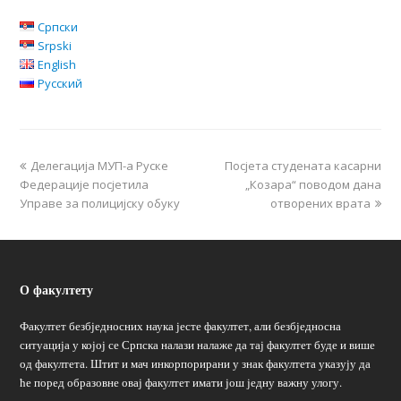
Српски
Srpski
English
Русский
Делегацијa МУП-а Руске
Посјета студената касарни
Федерације посјетила
„Козара“ поводом дана
Управе за полицијску обуку
отворених врата
О факултету
Факултет безбједносних наука јесте факултет, али безбједносна
ситуација у којој се Српска налази налаже да тај факултет буде и више
од факултета. Штит и мач инкорпорирани у знак факултета указују да
ће поред образовне овај факултет имати још једну важну улогу.