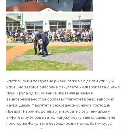
Упутили су им поздравне ријечи са жељом да сви упишу и
успјешно заврше одабране факултете Универзитета у Бањој
Луци. Група од 150 ученика изразила је жељу и
заинтересованост за обилазак Факултета безбједносних
наука. Декан Факултета безбједносних наука, господин
Предраг Ћеранић, дочекао је и обратио се ученицима у
амфитеатру Управе за полицијску обуку, гдје су смјештене
просторије Факултета безбједносних наука. Затим су, уз