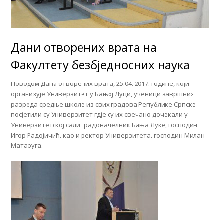
Дани отворених врата на
Факултету безбједносних наука
Поводом Дана отворених врата, 25.04. 2017. године, који
организује Универзитет у Бањој Луци, ученици завршних
разреда средње школе из свих градова Републике Српске
посјетили су Универзитет гдје су их свечано дочекали у
Универзитетској сали градоначелник Бања Луке, господин
Игор Радојичић, као и ректор Универзитета, господин Милан
Матаруга.