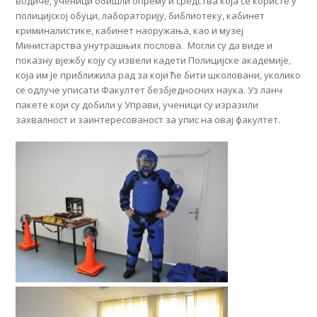
водиче, ученици обишли опрему и средства која се користе у
полицијској обуци, лабораторију, библиотеку, кабинет
криминалистике, кабинет наоружања, као и музеј
Министарства унутрашњих послова. Могли су да виде и
показну вјежбу коју су извели кадети Полицијске академије,
која им је приближила рад за који ће бити школовани, уколико
се одлуче уписати Факултет безбједносних наука. Уз ланч
пакете који су добили у Управи, ученици су изразили
захвалност и заинтересованост за упис на овај факултет.