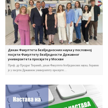
Декан Факултета безбједносних наука у пословној
посјети Факултету безбjедности Државног
универзитета просвјете у Москви
Проф. др Предраг Ћеранић, декан Факултета безбједносних наука, боравио
је у посјети Државном универзитету просвјете…