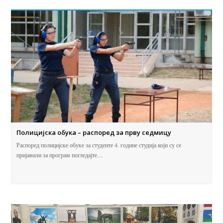
Полицијска обука – распоред за прву седмицу
Распоред полицијске обуке за студенте 4. године студија који су се
пријавили за програм погледајте…