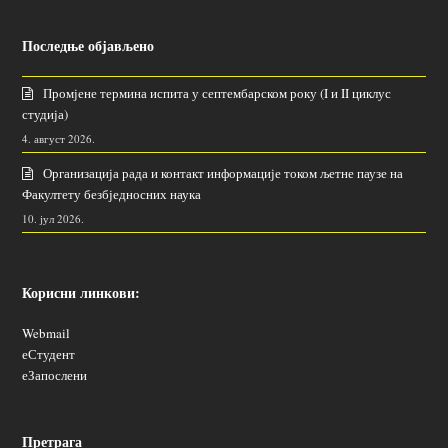
Последње објављено
Промјене термина испита у септембарском року (I и II циклус
студија)
4. август 2026.
Организација рада и контакт информације током љетне паузе на
Факултету безбједносних наука
10. јул 2026.
Корисни линкови:
Webmail
еСтудент
еЗапослени
Претрага