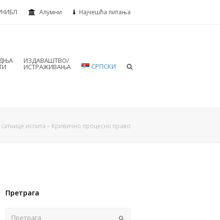
УНИБЛ
Алумни
Најчешћа питања
АДЊА
ИЗДАВАШТВО/
СРПСКИ
ТИ
ИСТРАЖИВАЊА
 сатнице испита – Кривично процесно право
Претрага
Пошаљи