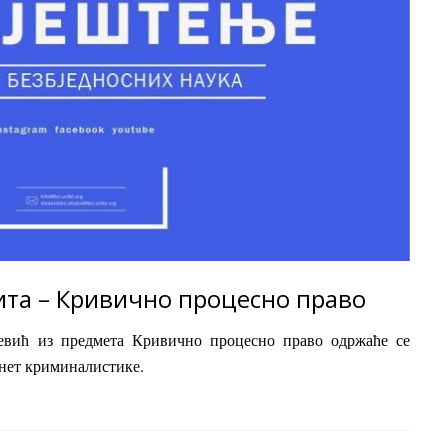
ита – Кривично процесно право
евић из предмета Кривично процесно право одржаће се
бинет криминалистике.