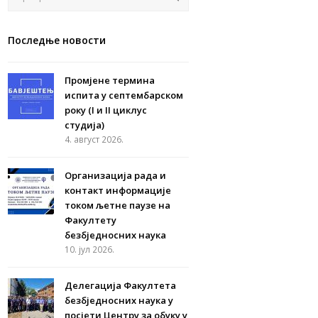
Последње новости
Промјене термина
испита у септембарском
року (I и II циклус
студија)
4. август 2026.
Организација рада и
контакт информације
током љетне паузе на
Факултету
безбједносних наука
10. јул 2026.
Делегација Факултета
безбједносних наука у
посјети Центру за обуку у