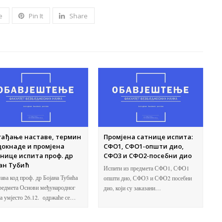
e
Pin It
Share
гађање наставе, термин
Промјена сатнице испита:
окнаде и промјена
СФО1, СФО1-општи дио,
нице испита проф. др
СФО3 и СФО2-посебни дио
ан Тубић
Испити из предмета СФО1, СФО1
ава код проф. др Бојана Тубића
општи дио, СФО3 и СФО2 посебни
редмета Основи међународног
дио, који су заказани…
а умјесто 26.12. одржаће се…