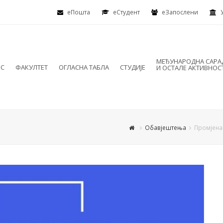
еПошта
eСтудент
еЗапослени
МЕЂУНАРОДНА САР
ИС
ФАКУЛТЕТ
ОГЛАСНА ТАБЛА
СТУДИЈЕ
И ОСТАЛЕ АКТИВНОС
Обавјештења
Промјена