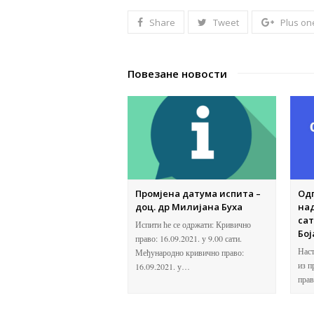
Share
Tweet
Plus on
Повезане новости
Промјена датума испита –
Од
доц. др Милијана Буха
над
сат
Испити ће се одржати: Кривично
Бој
право: 16.09.2021. у 9.00 сати.
Наст
Међународно кривично право:
из п
16.09.2021. у…
прав