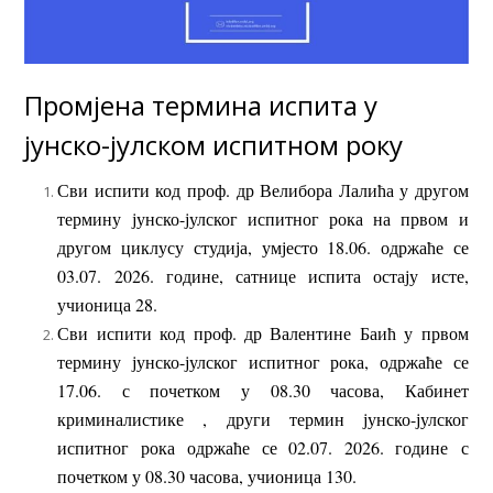
Промјена термина испита у
јунско-јулском испитном року
Сви испити код проф. др Велибора Лалића у другом
термину јунско-јулског испитног рока на првом и
другом циклусу студија, умјесто 18.06. одржаће се
03.07. 2026. године, сатнице испита остају исте,
учионица 28.
Сви испити код проф. др Валентине Баић у првом
термину јунско-јулског испитног рока, одржаће се
17.06. с почетком у 08.30 часова, Кабинет
криминалистике , други термин јунско-јулског
испитног рока одржаће се 02.07. 2026. године с
почетком у 08.30 часова, учионица 130.