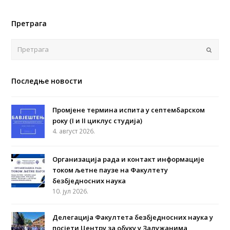
Претрага
Поша
Последње новости
Промјене термина испита у септембарском
року (I и II циклус студија)
4. август 2026.
Организација рада и контакт информације
током љетне паузе на Факултету
безбједносних наука
10. јул 2026.
Делегација Факултета безбједносних наука у
посјети Центру за обуку у Залужанима