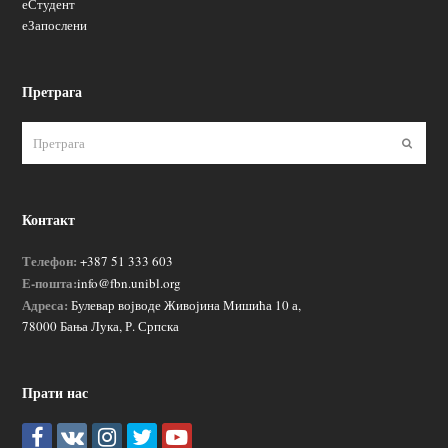
еСтудент
еЗапослени
Претрага
Пошаљ
Контакт
Телефон:
+387 51 333 603
Е-пошта:
info@fbn.unibl.org
Адреса:
Булевар војводе Живојина Мишића 10 а,
78000 Бања Лука, Р. Српска
Прати нас