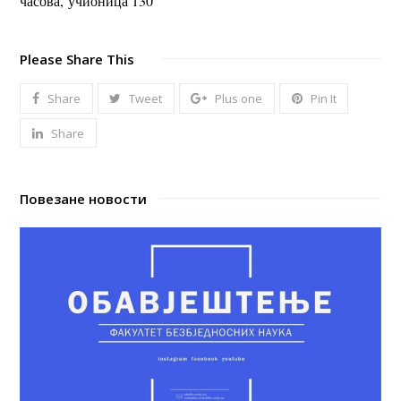
часова,
учионица 130
Please Share This
Share
Tweet
Plus one
Pin It
Share
Повезане новости