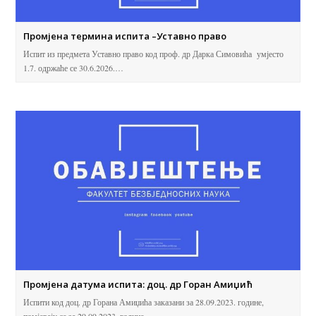
Промјена термина испита –Уставно право
Испит из предмета Уставно право код проф. др Дарка Симовића умјесто
1.7. одржаће се 30.6.2026.…
Промјена датума испита: доц. др Горан Амиџић
Испити код доц. др Горана Амиџића заказани за 28.09.2023. године,
помјерају се за 29.09.2023. године,…