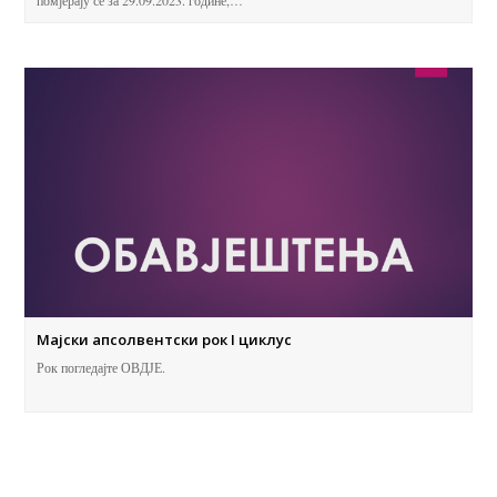
Мајски апсолвентски рок I циклус
Рок погледајте ОВДЈЕ.