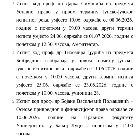
Испит код проф. др Дарка Симовића из предмета
Уставно право у првом термину јунско-јулског
испитног рока, умјесто 10.06. одржаће се 08.06.2026.
године с почетком у 09.00 часова, други термин
испита умјесто 24.06. одржаће се 01.07.2026. године с
почетком у 12.30. часова, Aмфитеатар.
Испит код проф. др Тихомира Ђурића из предмета
Безбједност саобраћаја у првом термину јунско-
јулског испитног рока, одржаће се 11.06.2026. године
с почетком у 10.00 часова, други термин испита
умјесто 25.06. одржаће се 23.06.2026. године с
почетком у 10.00. часова, учионица 28.
Испит код проф. др Бојане Васиљевић Пољашевић –
Основе привредног и финансијског права одржаће се
10.06.2026. године на Правном факултету
Универзитета у Бањој Луци с почетком у 14.00
часова.