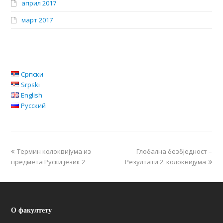
април 2017
март 2017
Српски
Srpski
English
Русский
Термин колоквијума из
Глобална безбједност –
предмета Руски језик 2
Резултати 2. колоквијума
О факултету