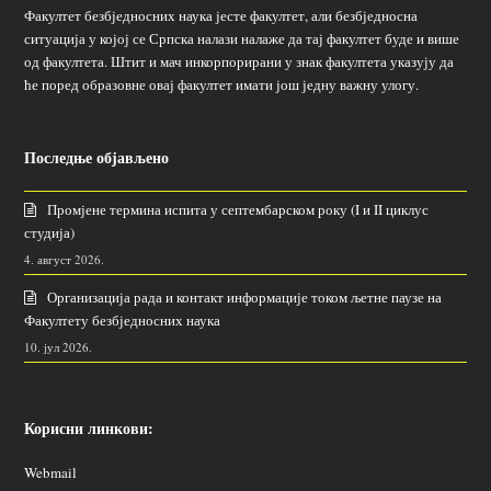
Факултет безбједносних наука јесте факултет, али безбједносна
ситуација у којој се Српска налази налаже да тај факултет буде и више
од факултета. Штит и мач инкорпорирани у знак факултета указују да
ће поред образовне овај факултет имати још једну важну улогу.
Последње објављено
Промјене термина испита у септембарском року (I и II циклус
студија)
4. август 2026.
Организација рада и контакт информације током љетне паузе на
Факултету безбједносних наука
10. јул 2026.
Корисни линкови:
Webmail