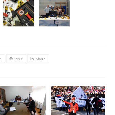
e
Pin It
Share