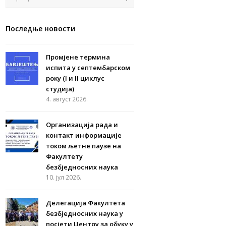
Последње новости
Промјене термина
испита у септембарском
року (I и II циклус
студија)
4. август 2026.
Организација рада и
контакт информације
током љетне паузе на
Факултету
безбједносних наука
10. јул 2026.
Делегација Факултета
безбједносних наука у
посјети Центру за обуку у