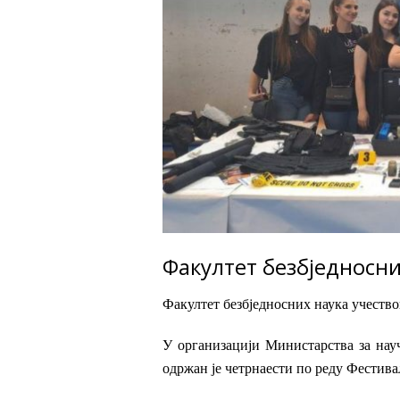
Факултет безбједносни
Факултет безбједносних наука учество
У организацији Министарства за науч
одржан је четрнаести по реду Фестива