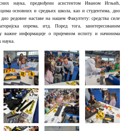
осних наука,
предвођени асистентом Иваном Игњић
,
ицима основних и средњих школа, као и студентима, дио
 дио редовне наставе на нашем Факултету: средства силе
раторијска опрема, итд. Поред тога, заинтересованим
су важне информације о пријемном испиту и начинима
 наука.