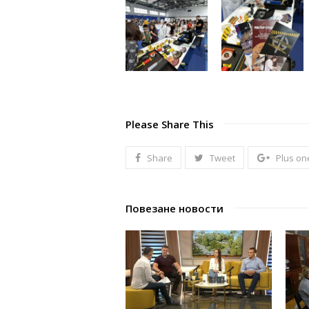
Please Share This
Share
Tweet
Plus on
Повезане новости