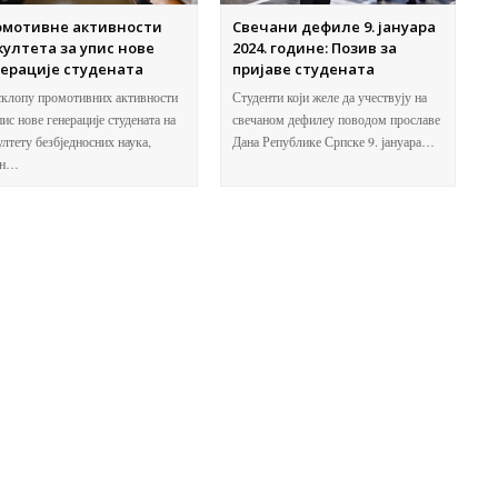
омотивне активности
Свечани дефиле 9. јануара
ултета за упис нове
2024. године: Позив за
ерације студената
пријаве студената
клопу промотивних активности
Студенти који желе да учествују на
пис нове генерације студената на
свечаном дефилеу поводом прославе
лтету безбједносних наука,
Дана Републике Српске 9. јануара…
ан…