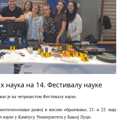
х наука на 14. Фестивалу науке
вао је на
четрнаестом Фестивалу науке
.
нотехнолошки развој и високо образовање, 21. и 22. маја
л науке у Кампусу Универзитета у Бањој Луци.