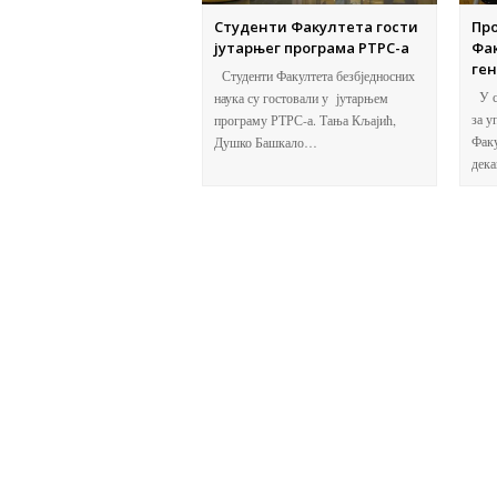
Студенти Факултета гости
Пр
јутарњег програма РТРС-а
Фак
ген
Студенти Факултета безбједносних
У с
наука су гостовали у јутарњем
за у
програму РТРС-а. Тања Кљајић,
Факу
Душко Башкало…
дек