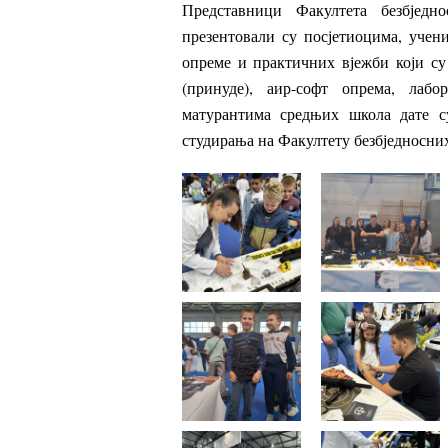
Представници Факултета безбједн
презентовали су посјетиоцима, учен
опреме и практичних вјежби који су
(принуде), аир-софт опрема, лабо
матурантима средњих школа дате 
студирања на Факултету безбједносних