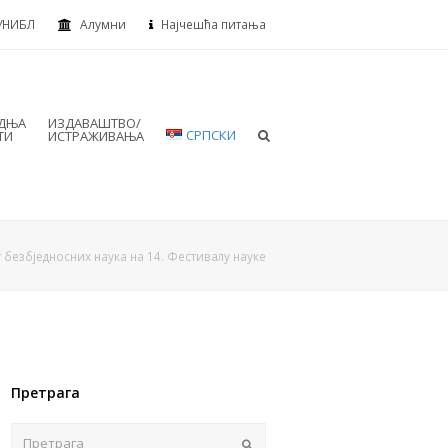
УНИБЛ
Алумни
Најчешћа питања
АДЊА
ИЗДАВАШТВО/
СРПСКИ
ТИ
ИСТРАЖИВАЊА
 безбједносних наука на 14. Фестивалу науке
Претрага
Пошаљи