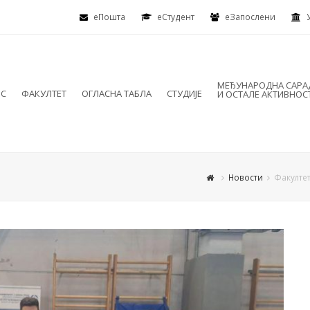
еПошта
eСтудент
еЗапослени
МЕЂУНАРОДНА САР
ИС
ФАКУЛТЕТ
ОГЛАСНА ТАБЛА
СТУДИЈЕ
И ОСТАЛЕ АКТИВНОС
Новости
Факултет