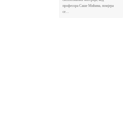
професора Саше Мићина, помјера
се…