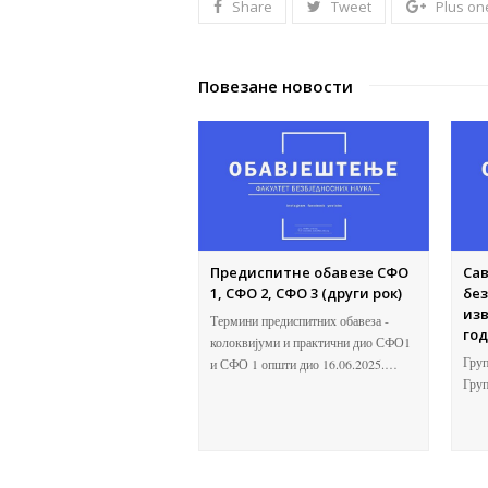
Share
Tweet
Plus on
Повезане новости
Предиспитне обавезе СФО
Сав
1, СФО 2, СФО 3 (други рок)
без
изв
Термини предиспитних обавеза -
го
колоквијуми и практични дио СФО1
Груп
и СФО 1 општи дио 16.06.2025.…
Гру