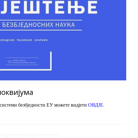
локвијума
 системи безбједности ЕУ можете видјети
ОВДЈЕ
.