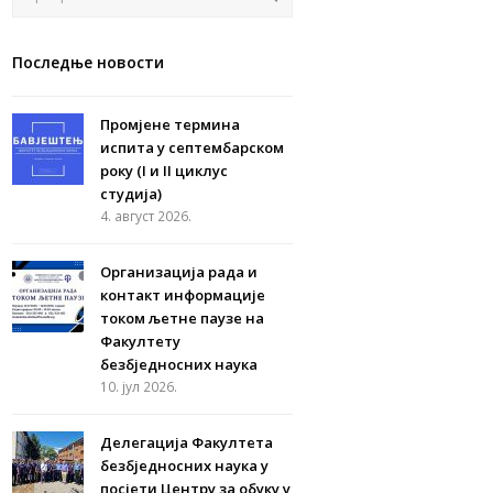
Последње новости
Промјене термина
испита у септембарском
року (I и II циклус
студија)
4. август 2026.
Организација рада и
контакт информације
током љетне паузе на
Факултету
безбједносних наука
10. јул 2026.
Делегација Факултета
безбједносних наука у
посјети Центру за обуку у