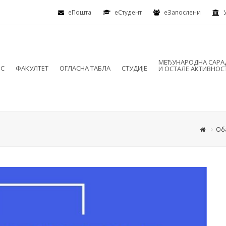
еПошта
eСтудент
еЗапослени
МЕЂУНАРОДНА САР
ИС
ФАКУЛТЕТ
ОГЛАСНА ТАБЛА
СТУДИЈЕ
И ОСТАЛЕ АКТИВНОС
Об