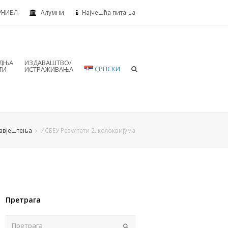
УНИБЛ
Алумни
Најчешћа питања
АДЊА
ИЗДАВАШТВО/
СРПСКИ
ТИ
ИСТРАЖИВАЊА
авјештења
ИСБЕУ Резултати 2. колоквијума
Претрага
Пошаљи