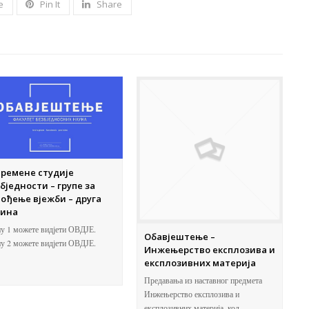
e
Pin It
Share
ремене студије
бједности – групе за
ођење вјежби – друга
дина
у 1 можете видјети ОВДЈЕ.
Обавјештење –
пу 2 можете видјети ОВДЈЕ.
Инжењерство експлозива и
експлозивних материја
Предавања из наставног предмета
Инжењерство експлозива и
експлозивних материја, код