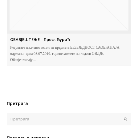
ОБАВЈЕШТЕЊЕ – Проф. Ђурић
Резултате писменог испит из предмета БЕЗБЈЕДНОСТ САОБРАЋАЈА
одржаног дана 08.07.2019. године можете погледати ОВДЈЕ.
Обавјештавају…
Претрага
Поша
Последње новости