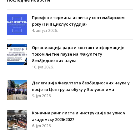
Промјене термина испита у септембарском
року (I и II циклус студија)
4. август 2026.
Организација рада и контакт информације
током љетне паузе на Факултету
безбједносних наука
10. јул 2026.
Делегација Факултета безбједносних наука у
посјети Центру за обуку у Залужанима
9. јул 2026.
Коначна ранг листа и инструкције за упис у
академску 2026/2027
6. јул 2026.