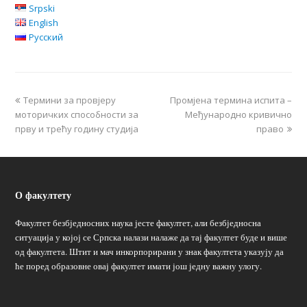
Srpski
English
Русский
Термини за провјеру
Промјена термина испита –
моторичких способности за
Међународно кривично
прву и трећу годину студија
право
О факултету
Факултет безбједносних наука јесте факултет, али безбједносна
ситуација у којој се Српска налази налаже да тај факултет буде и више
од факултета. Штит и мач инкорпорирани у знак факултета указују да
ће поред образовне овај факултет имати још једну важну улогу.