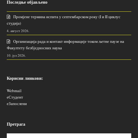
Последње објављено
Промјене термина испита у септембарском року (I и II циклус
студија)
4. август 2026.
Организација рада и контакт информације током љетне паузе на
Факултету безбједносних наука
10. јул 2026.
Корисни линкови:
Webmail
еСтудент
еЗапослени
Претрага