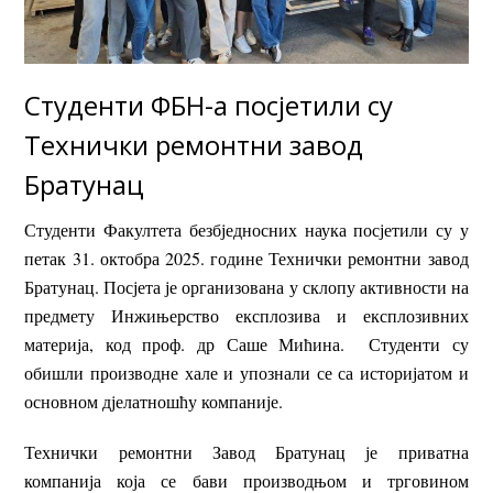
Студенти ФБН-а посјетили су
Технички ремонтни завод
Братунац
Студенти Факултета безбједносних наука посјетили су у
петак 31. октобра 2025. године Технички ремонтни завод
Братунац. Посјета је организована у склопу активности на
предмету Инжињерство експлозива и експлозивних
материја, код проф. др Саше Мићина. Студенти су
обишли производне хале и упознали се са историјатом и
основном дјелатношћу компаније.
Технички ремонтни Завод Братунац је приватна
компанија која се бави производњом и трговином