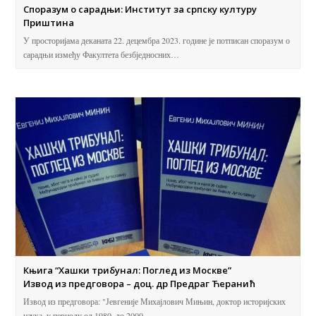
Споразум о сарадњи: Институт за српску културу
Приштинa
У просторијама деканата 22. децембра 2023. године је потписан споразум о
сарадњи између Факултета безбједносних…
Књига “Хашки трибунал: Поглед из Москве”
Извод из предговора – доц. др Предраг Ћеранић
Извод из предговора: "Јевгеније Михајлович Мињин, доктор историјских
наука, у периоду од 1980. до 2000.…