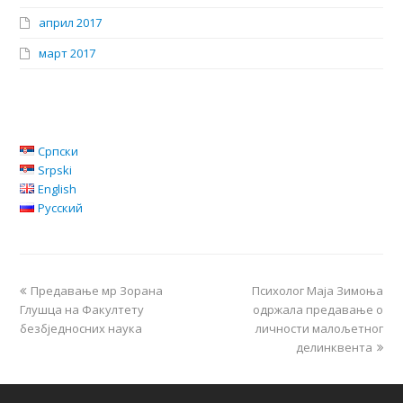
април 2017
март 2017
Српски
Srpski
English
Русский
Предавање мр Зорана
Психолог Маја Зимоња
Глушца на Факултету
одржала предавање о
безбједносних наука
личности малољетног
делинквента