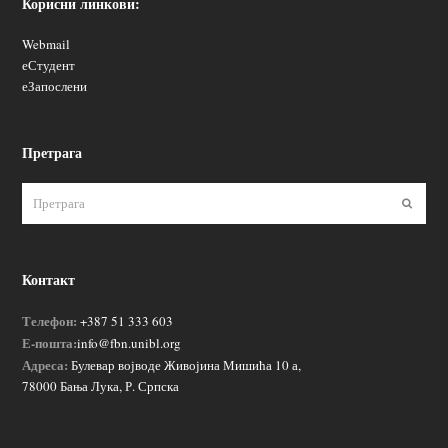
Корисни линкови:
Webmail
еСтудент
еЗапослени
Претрага
Пошаљ
Контакт
Телефон:
+387 51 333 603
Е-пошта:
info@fbn.unibl.org
Адреса:
Булевар војводе Живојина Мишића 10 а,
78000 Бања Лука, Р. Српска