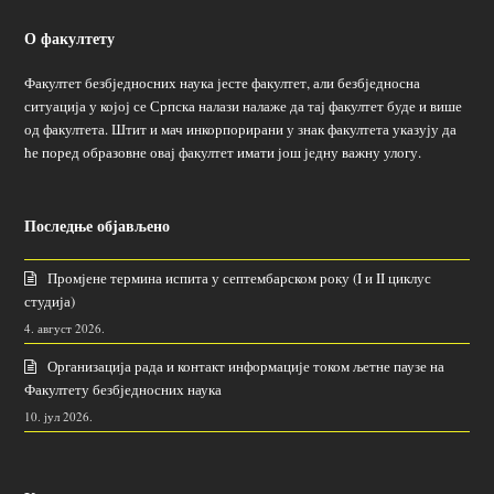
О факултету
Факултет безбједносних наука јесте факултет, али безбједносна
ситуација у којој се Српска налази налаже да тај факултет буде и више
од факултета. Штит и мач инкорпорирани у знак факултета указују да
ће поред образовне овај факултет имати још једну важну улогу.
Последње објављено
Промјене термина испита у септембарском року (I и II циклус
студија)
4. август 2026.
Организација рада и контакт информације током љетне паузе на
Факултету безбједносних наука
10. јул 2026.