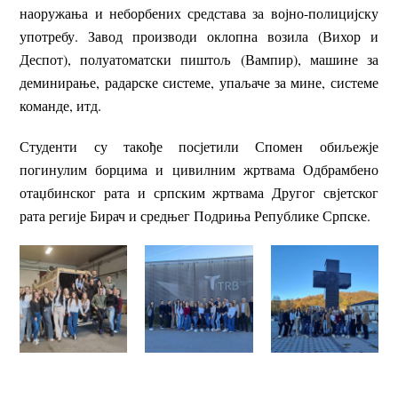
наоружања и неборбених средстава за војно-полицијску
употребу. Завод производи оклопна возила (Вихор и
Деспот), полуатоматски пиштољ (Вампир), машине за
деминирање, радарске системе, упаљаче за мине, системе
команде, итд.
Студенти су такође посјетили Спомен обиљежје
погинулим борцима и цивилним жртвама Одбрамбено
отаџбинског рата и српским жртвама Другог свјетског
рата регије Бирач и средњег Подриња Републике Српске.