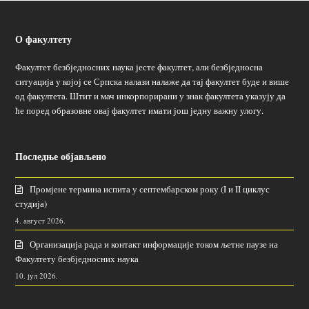
О факултету
Факултет безбједносних наука јесте факултет, али безбједносна
ситуација у којој се Српска налази налаже да тај факултет буде и више
од факултета. Штит и мач инкорпорирани у знак факултета указују да
ће поред образовне овај факултет имати још једну важну улогу.
Последње објављено
Промјене термина испита у септембарском року (I и II циклус
студија)
4. август 2026.
Организација рада и контакт информације током љетне паузе на
Факултету безбједносних наука
10. јул 2026.