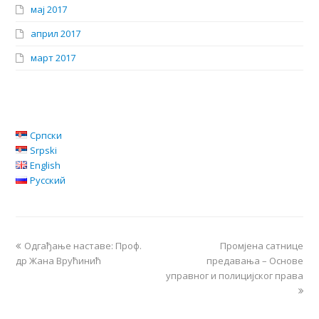
мај 2017
април 2017
март 2017
Српски
Srpski
English
Русский
Одгађање наставе: Проф.
Промјена сатнице
др Жана Врућинић
предавања – Основе
управног и полицијског права