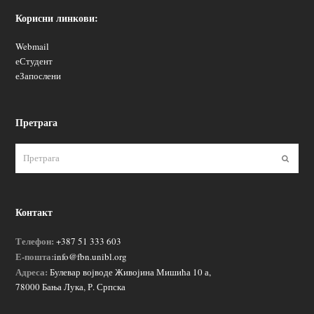
Корисни линкови:
Webmail
еСтудент
еЗапослени
Претрага
Пошаљ
Контакт
Телефон:
+387 51 333 603
Е-пошта:
info@fbn.unibl.org
Адреса:
Булевар војводе Живојина Мишића 10 а,
78000 Бања Лука, Р. Српска