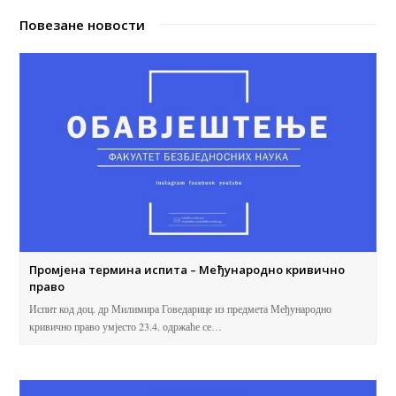
Повезане новости
Промјена термина испита – Међународно кривично
право
Испит код доц. др Милимира Говедарице из предмета Међународно
кривично право умјесто 23.4. одржаће се…