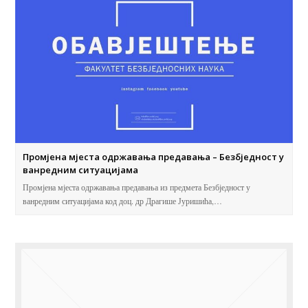
Промјена мјеста одржавања предавања – Безбједност у
ванредним ситуацијама
Промјена мјеста одржавања предавања из предмета Безбједност у
ванредним ситуацијама код доц. др Драгише Јуришића,…