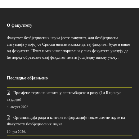
О факултету
Факултет безбједносних наука јесте факултет, али безбједносна
ситуација у којој се Српска налази налаже да тај факултет буде и више
од факултета. Штит и мач инкорпорирани у знак факултета указују да
ће поред образовне овај факултет имати још једну важну улогу.
Последње објављено
Промјене термина испита у септембарском року (I и II циклус
студија)
4. август 2026.
Организација рада и контакт информације током љетне паузе на
Факултету безбједносних наука
10. јул 2026.