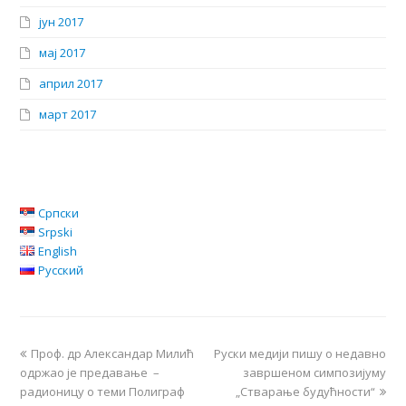
јун 2017
мај 2017
април 2017
март 2017
Српски
Srpski
English
Русский
Проф. др Александар Милић
Руски медији пишу о недавно
одржао је предавање –
завршеном симпозијуму
радионицу о теми Полиграф
„Стварање будућности“