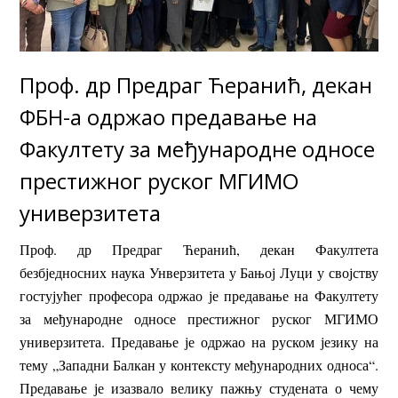
Проф. др Предраг Ћеранић, декан
ФБН-а одржао предавање на
Факултету за међународне односе
престижног руског МГИМО
универзитета
Проф. др Предраг Ћеранић, декан Факултета
безбједносних наука Унверзитета у Бањој Луци у својству
гостујућег професора одржао је предавање на Факултету
за међународне односе престижног руског МГИМО
универзитета. Предавање је одржао на руском језику на
тему „Западни Балкан у контексту међународних односа“.
Предавање је изазвало велику пажњу студената о чему