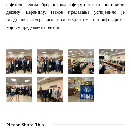
свједочи велики број питања које су студенти поставили
декану Ћеранићу. Након предавања услиједило је
заједнчко фотографисање са студентима и професорима
који су предавање пратили.
Please Share This