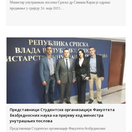
Министар унутрашњих послова Српске др Синиша Каран је одржао
предавање у сриједу 24. маја 2023.…
Представници Студентске организације Факултета
безбједносних наука на пријему код министра
унутрашњих послова
Представници Студентске организације Факултета безбједносних