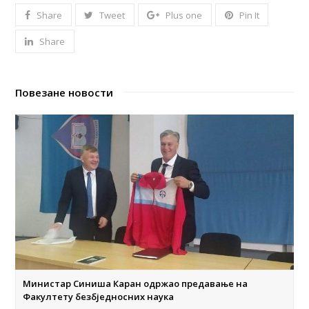
Share
Tweet
Plus one
Pin It
Share
Повезане новости
Министар Синиша Каран одржао предавање на
Факултету безбједносних наука