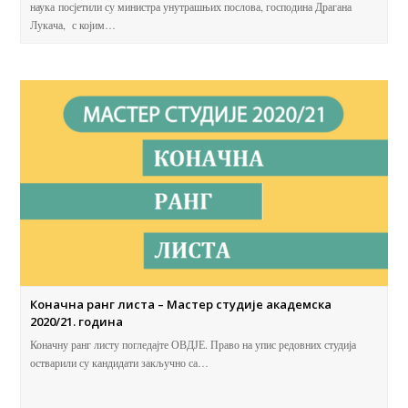
наука посјетили су министра унутрашњих послова, господина Драгана
Лукача, с којим…
Коначна ранг листа – Мастер студије академска
2020/21. година
Коначну ранг листу погледајте ОВДЈЕ. Право на упис редовних студија
остварили су кандидати закључно са…