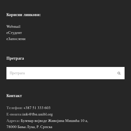
Корисни линкови:
Webmail
еСтудент
еЗапослени
Претрага
Пошаљ
Контакт
Телефон:
+387 51 333 603
Е-пошта:
info@fbn.unibl.org
Адреса:
Булевар војводе Живојина Мишића 10 а,
78000 Бања Лука, Р. Српска