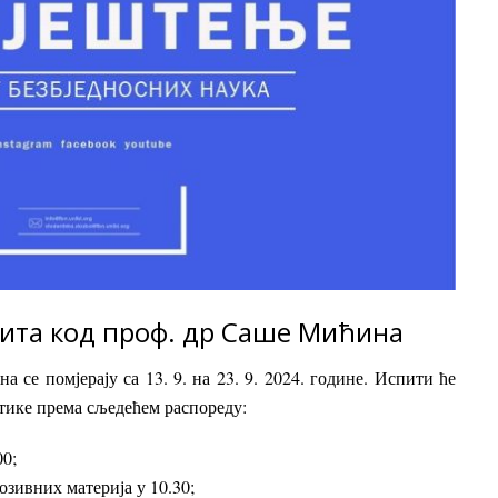
ита код проф. др Саше Мићина
се помјерају са 13. 9. на 23. 9. 2024. године. Испити ће
тике према сљедећем распореду:
00;
зивних материја у 10.30;