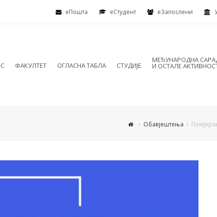
еПошта
eСтудент
еЗапослени
МЕЂУНАРОДНА САР
ИС
ФАКУЛТЕТ
ОГЛАСНА ТАБЛА
СТУДИЈЕ
И ОСТАЛЕ АКТИВНОС
Обавјештења
Помјера