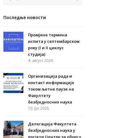
Последње новости
Промјене термина
испита у септембарском
року (I и II циклус
студија)
4. август 2026.
Организација рада и
контакт информације
током љетне паузе на
Факултету
безбједносних наука
10. јул 2026.
Делегација Факултета
безбједносних наука у
посјети Центру за обуку у