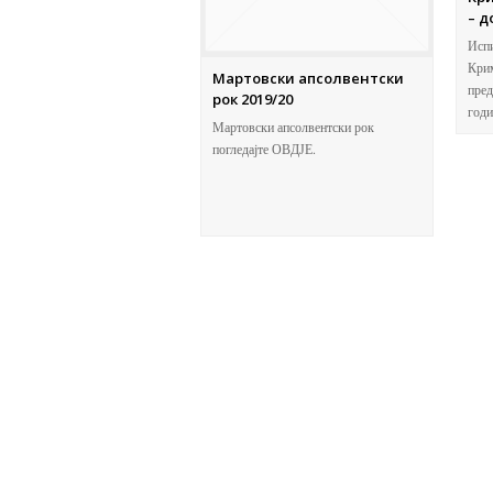
– д
Испи
Крим
Мартовски апсолвентски
пред
рок 2019/20
годи
Мартовски апсолвентски рок
погледајте ОВДЈЕ.