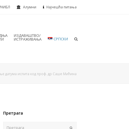
УНИБЛ
Алумни
Најчешћа питања
АДЊА
ИЗДАВАШТВО/
СРПСКИ
ТИ
ИСТРАЖИВАЊА
ње датума испита код проф. др Саше Мићина
Претрага
Пошаљи