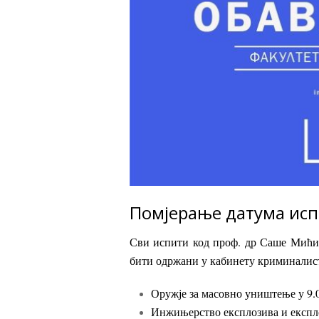
Помјерање датума исп
Сви испити код проф. др Саше Мићина 
бити одржани у кабинету криминалис
Оружје за масовно уништење у 9.
Инжињерство експлозива и експло