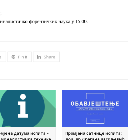
;
иналистичко-форензичких наука у 15.00.
e
Pin It
Share
мјена датума испита –
Промјена сатнице испита:
иминалистичка техника
доц. др Драгана Васиљевић