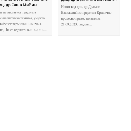
оц. др Саша Мићин
Испит код доц. др Драгане
т из наставног предмета
Васиљевић из предмета Кривично
иналистичка техника, умјесто
процесно право, заказан за
виђеног термина 01.07.2021.
21.09.2023. године…
не, ће се одржати 02.07.2021.…