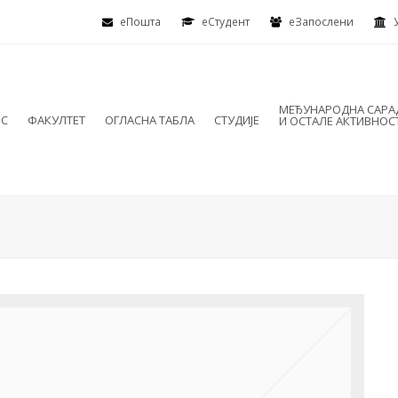
еПошта
eСтудент
еЗапослени
МЕЂУНАРОДНА САР
ИС
ФАКУЛТЕТ
ОГЛАСНА ТАБЛА
СТУДИЈЕ
И ОСТАЛЕ АКТИВНОС