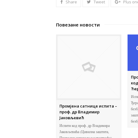
Share
Tweet
Plus on
Повезане новости
Пр
код
Ће
Испи
Ђера
Промјена сатнице испита –
безб
проф. др Владимир
зашт
Јаковљевић
без
Испити код проф. др Владимира
Јаковљевића (Цивилна заштита,
Природне непогоде и катастрофе),