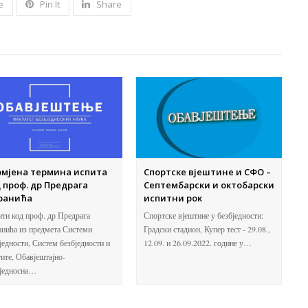
e
Pin It
Share
омјена термина испита
Спортске вјештине и СФО –
 проф. др Предрага
Септембарски и октобарски
ранића
испитни рок
ти код проф. др Предрага
Спортске вјештине у безбједности:
нића из предмета Системи
Градски стадион, Купер тест - 29.08.,
једности, Систем безбједности и
12.09. и 26.09.2022. године у…
ите, Обавјештајно-
бједносна…