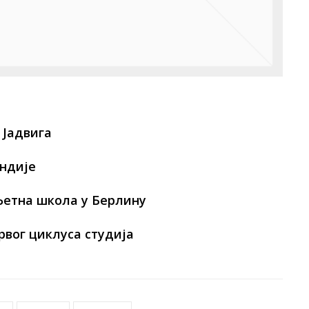
 Јадвига
ендије
– Љетна школа у Берлину
рвог циклуса студија