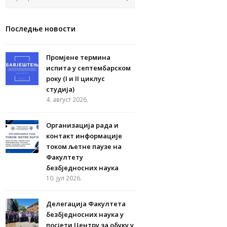
Последње новости
Промјене термина
испита у септембарском
року (I и II циклус
студија)
4. август 2026.
Организација рада и
контакт информације
током љетне паузе на
Факултету
безбједносних наука
10. јул 2026.
Делегација Факултета
безбједносних наука у
посјети Центру за обуку у