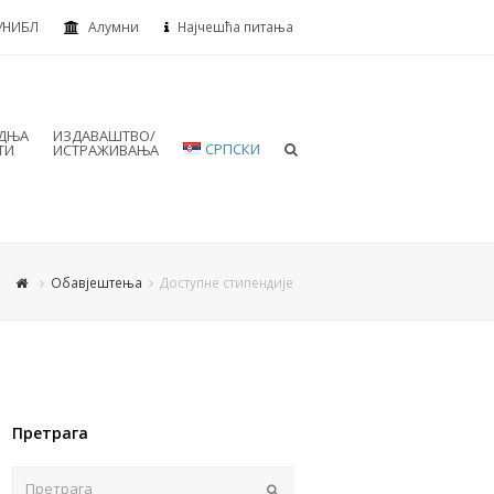
УНИБЛ
Алумни
Најчешћа питања
АДЊА
ИЗДАВАШТВО/
СРПСКИ
ТИ
ИСТРАЖИВАЊА
Обавјештења
Доступне стипендије
Претрага
Пошаљи