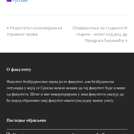
Русский
​Резултати I колоквијума из
Обавјештење за студенте IV
Управног права
године – испит код доц. др
Предрага Ћеранића
О факултету
Факултет безбједносних наука јесте факултет, али безбједносна
ситуација у којој се Српска налази налаже да тај факултет буде и више
од факултета. Штит и мач инкорпорирани у знак факултета указују да
ће поред образовне овај факултет имати још једну важну улогу.
Последње објављено