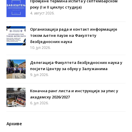
Промјене термина испита у септембарском
року (I и II циклус студија)
4. август 2026.
Организација рада и контакт информације
током љетне паузе на Факултету
безбједносних наука
10. јул 2026.
Делегација Факултета безбједносних наука у
посјети Центру за обуку у Залужанима
9. јул 2026.
Коначна ранг листа и инструкције за упис у
академску 2026/2027
6. јул 2026.
Архиве