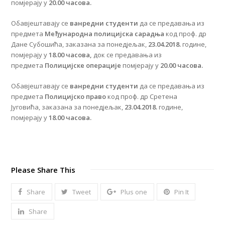
помјерају у
20.00 часова.
Обавјештавају се
ванредни
студенти
да се предавања из
предмета
Међународна полицијска сарадња
код проф. др
Дане Субошића, заказана за понедјељак,
23.04.2018.
године,
помјерају у
18.00 часова,
док се предавања из
предмета
Полицијске операције
помјерају у
20.00 часова.
Обавјештавају се
ванредни
студенти
да се предавања из
предмета
Полицијско право
код проф. др Сретена
Југовића, заказана за понедјељак,
23.04.2018.
године,
помјерају у
18.00 часова.
Please Share This
Share
Tweet
Plus one
Pin It
Share