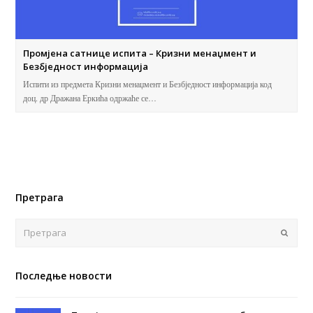
Промјена сатнице испита – Кризни менаџмент и
Безбједност информација
Испити из предмета Кризни менаџмент и Безбједност информација код
доц. др Дражана Еркића одржаће се…
Претрага
Поша
Последње новости