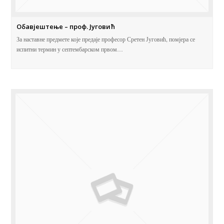
Обавјештење – проф. Југовић
За наставне предмете које предаје професор Сретен Југовић, помјера се
испитни термин у септембарском првом…