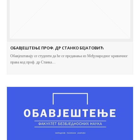
ОБАВЈЕШТЕЊЕ ПРОФ. ДР СТАНКО БЕЈАТОВИЋ
Обавјештавају се студенти да ће се предавања из Међународног кривичног
права код проф. др Станка…