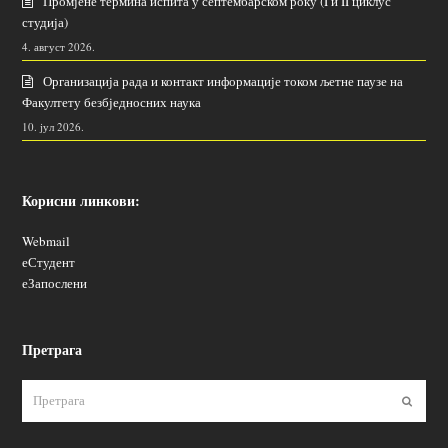
Промјене термина испита у септембарском року (I и II циклус
студија)
4. август 2026.
Организација рада и контакт информације током љетне паузе на
Факултету безбједносних наука
10. јул 2026.
Корисни линкови:
Webmail
еСтудент
еЗапослени
Претрага
Пошаљ