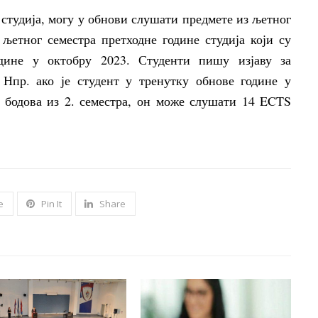
 студија, могу у обнови слушати предмете из љетног
љетног семестра претходне године студија који су
дине у октобру 2023. Студенти пишу изјаву за
 Нпр. ако је студент у тренутку обнове године у
 бодова из 2. семестра, он може слушати 14 ECTS
e
Pin It
Share