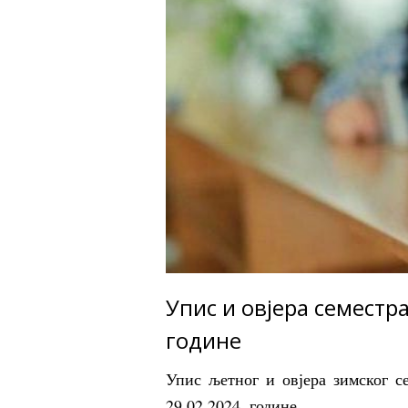
Упис и овјера семестра
године
Упис љетног и овјера зимског с
29.02.2024. године.