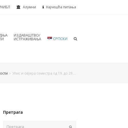
УНИБЛ
Алумни
Најчешћа питања
АДЊА
ИЗДАВАШТВО/
СРПСКИ
ТИ
ИСТРАЖИВАЊА
ости
Упис и овјера семестра од 19. до 29.…
Претрага
Пошаљи