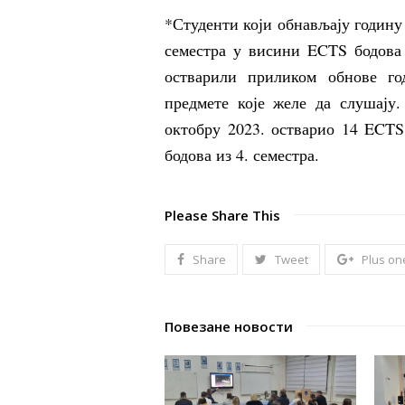
*Студенти који обнављају годину
семестра у висини ECTS бодова 
остварили приликом обнове го
предмете које желе да слушају.
октобру 2023. остварио 14 ECTS
бодова из 4. семестра.
Please Share This
Share
Tweet
Plus on
Повезане новости