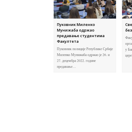
Пуковник Миленко
Св
Мунижаба одржао
без
предавање студентима
Факу
Факултета
орга
Пуковник полиције Републике Србије
у Ба
Миленко Мунижаба одржао је 26. и
цер
27. децембра 2022. године
предавање…