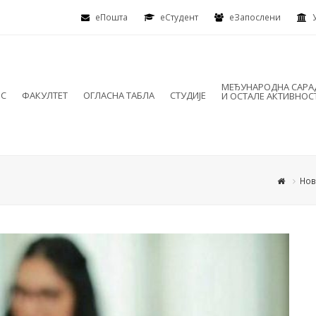
еПошта
eСтудент
еЗапослени
МЕЂУНАРОДНА САР
ИС
ФАКУЛТЕТ
ОГЛАСНА ТАБЛА
СТУДИЈЕ
И ОСТАЛЕ АКТИВНОС
Нов