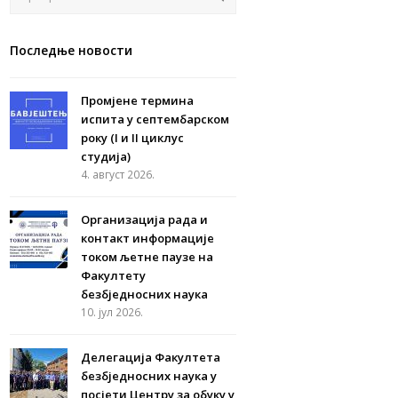
Последње новости
Промјене термина
испита у септембарском
року (I и II циклус
студија)
4. август 2026.
Организација рада и
контакт информације
током љетне паузе на
Факултету
безбједносних наука
10. јул 2026.
Делегација Факултета
безбједносних наука у
посјети Центру за обуку у