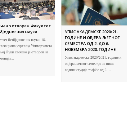
ечано отворен Факултет
бједносних наука
УПИС АКАДЕМСКЕ 2020/21.
ГОДИНЕ И ОВЈЕРА ЉЕТНОГ
лтет безбједносних наука, 18.
СЕМЕСТРА ОД 2. ДО 6.
низациона јединица Универзитета
НОВЕМБРА 2020. ГОДИНЕ
њој Луци свечано је отворен на
Упис академске 2020/2021. године и
емонији…
овјера љетног семестра за више
године студија трајаће од 2.…