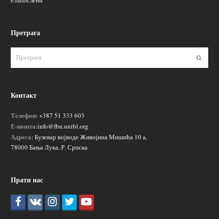
еЗапослени
Претрага
Пошаљ
Контакт
Телефон:
+387 51 333 603
Е-пошта:
info@fbn.unibl.org
Адреса:
Булевар војводе Живојина Мишића 10 а,
78000 Бања Лука, Р. Српска
Прати нас