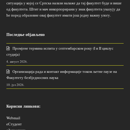
ситуација у којој се Српска налази налаже да тај факултет буде и више
од факултета. Штит и мач инкорпорирани у знак факултета указују да
ће поред образовне овај факултет имати још једну важну улогу.
Последње објављено
Промјене термина испита у септембарском року (I и II циклус
студија)
4. август 2026.
Организација рада и контакт информације током љетне паузе на
Факултету безбједносних наука
10. јул 2026.
Корисни линкови:
Webmail
еСтудент