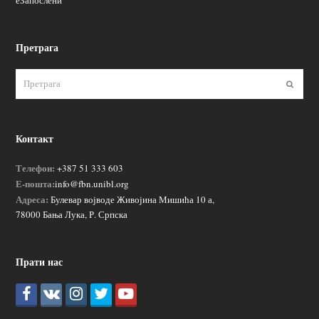
еЗапослени
Претрага
Пошаљ
Контакт
Телефон:
+387 51 333 603
Е-пошта:
info@fbn.unibl.org
Адреса:
Булевар војводе Живојина Мишића 10 а,
78000 Бања Лука, Р. Српска
Прати нас