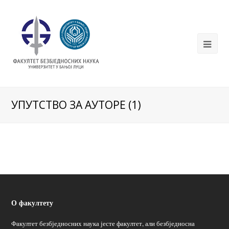
УПУТСТВО ЗА АУТОРЕ (1)
О факултету
Факултет безбједносних наука јесте факултет, али безбједносна