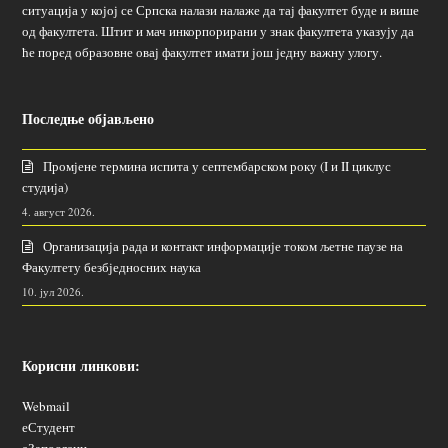
ситуација у којој се Српска налази налаже да тај факултет буде и више
од факултета. Штит и мач инкорпорирани у знак факултета указују да
ће поред образовне овај факултет имати још једну важну улогу.
Последње објављено
Промјене термина испита у септембарском року (I и II циклус
студија)
4. август 2026.
Организација рада и контакт информације током љетне паузе на
Факултету безбједносних наука
10. јул 2026.
Корисни линкови:
Webmail
еСтудент