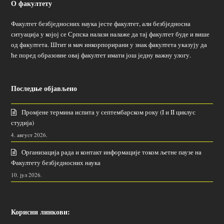
О факултету
Факултет безбједносних наука јесте факултет, али безбједносна
ситуација у којој се Српска налази налаже да тај факултет буде и више
од факултета. Штит и мач инкорпорирани у знак факултета указују да
ће поред образовне овај факултет имати још једну важну улогу.
Последње објављено
Промјене термина испита у септембарском року (I и II циклус
студија)
4. август 2026.
Организација рада и контакт информације током љетне паузе на
Факултету безбједносних наука
10. јул 2026.
Корисни линкови: