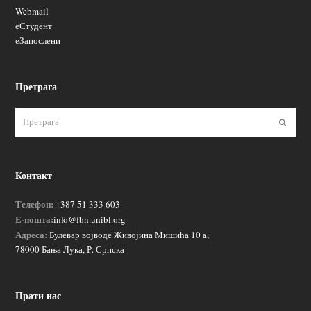
Webmail
еСтудент
еЗапослени
Претрага
Пошаљ
Контакт
Телефон:
+387 51 333 603
Е-пошта:
info@fbn.unibl.org
Адреса:
Булевар војводе Живојина Мишића 10 а,
78000 Бања Лука, Р. Српска
Прати нас