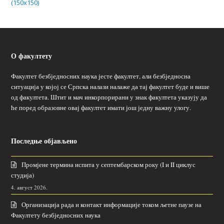
(150x150)
О факултету
Факултет безбједносних наука јесте факултет, али безбједносна
ситуација у којој се Српска налази налаже да тај факултет буде и више
од факултета. Штит и мач инкорпорирани у знак факултета указују да
ће поред образовне овај факултет имати још једну важну улогу.
Последње објављено
Промјене термина испита у септембарском року (I и II циклус
студија)
4. август 2026.
Организација рада и контакт информације током љетне паузе на
Факултету безбједносних наука