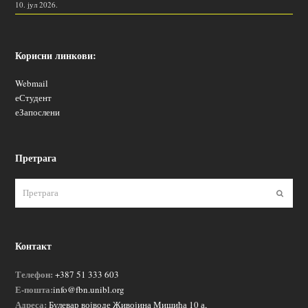
10. јул 2026.
Корисни линкови:
Webmail
еСтудент
еЗапослени
Претрага
Пошаљ
Контакт
Телефон:
+387 51 333 603
Е-пошта:
info@fbn.unibl.org
Адреса:
Булевар војводе Живојина Мишића 10 а,