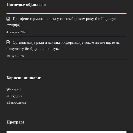
Последње објављено
Промјене термина испита у септембарском року (I и II циклус
студија)
4. август 2026.
Организација рада и контакт информације током љетне паузе на
Факултету безбједносних наука
10. јул 2026.
Корисни линкови:
Webmail
еСтудент
еЗапослени
Претрага