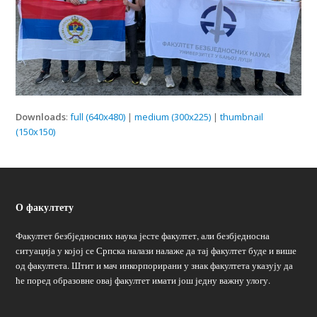
Downloads
:
full (640x480)
|
medium (300x225)
|
thumbnail
(150x150)
О факултету
Факултет безбједносних наука јесте факултет, али безбједносна
ситуација у којој се Српска налази налаже да тај факултет буде и више
од факултета. Штит и мач инкорпорирани у знак факултета указују да
ће поред образовне овај факултет имати још једну важну улогу.