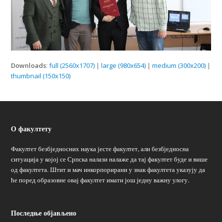
Downloads
:
full (2560x1707)
|
large (980x654)
|
medium (300x200)
|
thumbnail (150x150)
О факултету
Факултет безбједносних наука јесте факултет, али безбједносна
ситуација у којој се Српска налази налаже да тај факултет буде и више
од факултета. Штит и мач инкорпорирани у знак факултета указују да
ће поред образовне овај факултет имати још једну важну улогу.
Последње објављено