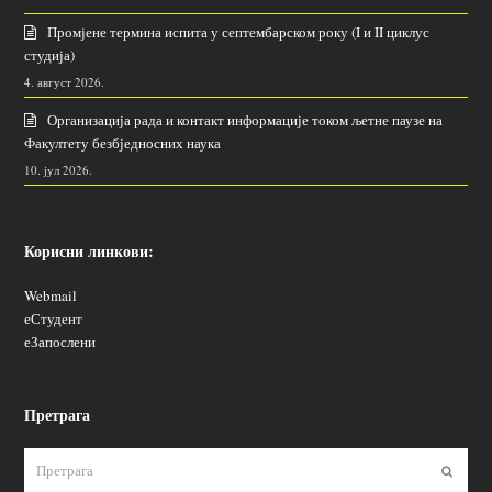
Промјене термина испита у септембарском року (I и II циклус
студија)
4. август 2026.
Организација рада и контакт информације током љетне паузе на
Факултету безбједносних наука
10. јул 2026.
Корисни линкови:
Webmail
еСтудент
еЗапослени
Претрага
Пошаљ