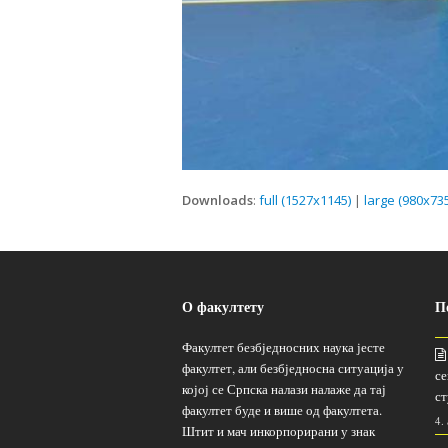
Downloads
:
full (1527x1145)
|
large (980x735
О факултету
П
Факултет безбједносних наука јесте
факултет, али безбједносна ситуација у
се
којој се Српска налази налаже да тај
ст
факултет буде и више од факултета.
4.
Штит и мач инкорпорирани у знак