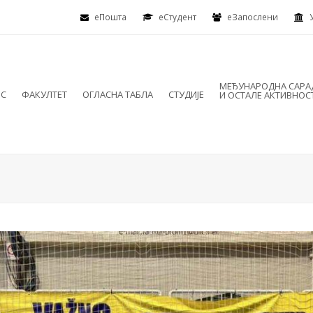
еПошта
eСтудент
еЗапослени
МЕЂУНАРОДНА САР
ИС
ФАКУЛТЕТ
ОГЛАСНА ТАБЛА
СТУДИЈЕ
И ОСТАЛЕ АКТИВНОС