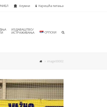
УНИБЛ
Алумни
Најчешћа питања
АДЊА
ИЗДАВАШТВО/
СРПСКИ
ТИ
ИСТРАЖИВАЊА
image00002