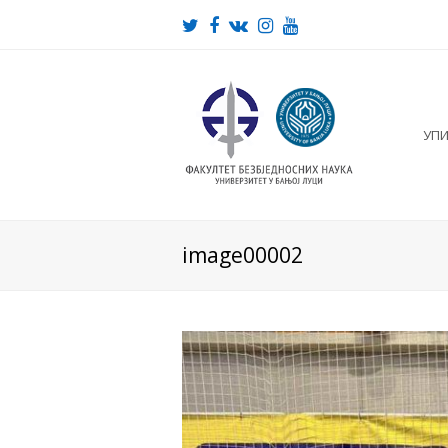
Twitter
Facebook
VK
Instagram
Youtube
УП
image00002