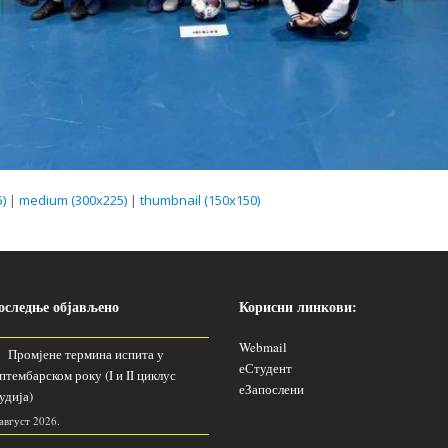
)
|
medium (300x225)
|
thumbnail (150x150)
оследње објављено
Корисни линкови:
Webmail
Промјене термина испита у
еСтудент
птембарском року (I и II циклус
еЗапослени
удија)
 август 2026.