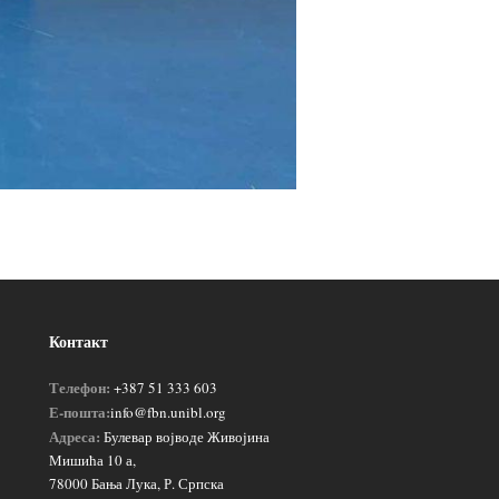
Контакт
Телефон:
+387 51 333 603
Е-пошта:
info@fbn.unibl.org
Адреса:
Булевар војводе Живојина
Мишића 10 а,
78000 Бања Лука, Р. Српска