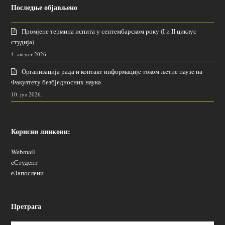
Последње објављено
Промјене термина испита у септембарском року (I и II циклус
студија)
4. август 2026.
Организација рада и контакт информације током љетне паузе на
Факултету безбједносних наука
10. јул 2026.
Корисни линкови:
Webmail
еСтудент
еЗапослени
Претрага