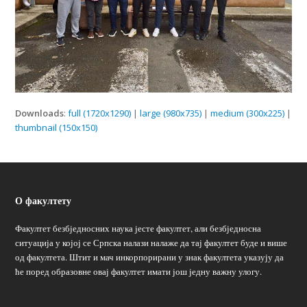
Downloads
:
full (1720x1290)
|
large (980x735)
|
medium (300x225)
|
thumbnail (150x150)
О факултету
Факултет безбједносних наука јесте факултет, али безбједносна
ситуација у којој се Српска налази налаже да тај факултет буде и више
од факултета. Штит и мач инкорпорирани у знак факултета указују да
ће поред образовне овај факултет имати још једну важну улогу.