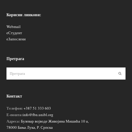
Корисни линкови:
Webmail
еСтудент
еЗапослени
Претрага
Пошаљ
Контакт
Телефон:
+387 51 333 603
Е-пошта:
info@fbn.unibl.org
Адреса:
Булевар војводе Живојина Мишића 10 а,
78000 Бања Лука, Р. Српска