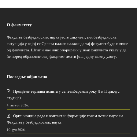
О факултету
Факултет безбједносних наука јесте факултет, али безбједносна
ситуација у којој се Српска налази налаже да тај факултет буде и више
од факултета. Штит и мач инкорпорирани у знак факултета указују да
ће поред образовне овај факултет имати још једну важну улогу.
Последње објављено
Промјене термина испита у септембарском року (I и II циклус
студија)
4. август 2026.
Организација рада и контакт информације током љетне паузе на
Факултету безбједносних наука
10. јул 2026.