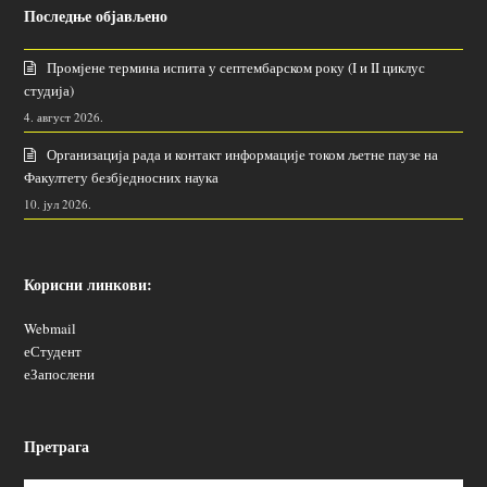
Последње објављено
Промјене термина испита у септембарском року (I и II циклус
студија)
4. август 2026.
Организација рада и контакт информације током љетне паузе на
Факултету безбједносних наука
10. јул 2026.
Корисни линкови:
Webmail
еСтудент
еЗапослени
Претрага