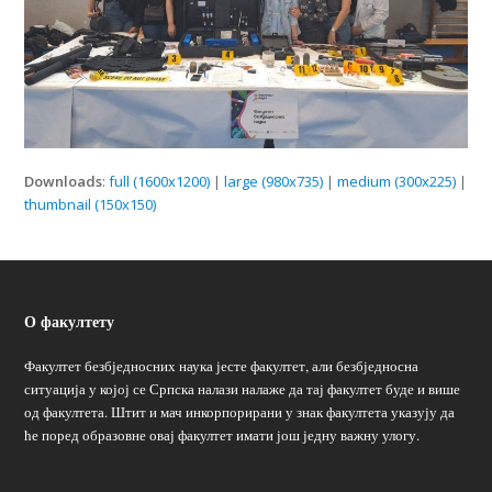
Downloads
:
full (1600x1200)
|
large (980x735)
|
medium (300x225)
|
thumbnail (150x150)
О факултету
Факултет безбједносних наука јесте факултет, али безбједносна
ситуација у којој се Српска налази налаже да тај факултет буде и више
од факултета. Штит и мач инкорпорирани у знак факултета указују да
ће поред образовне овај факултет имати још једну важну улогу.