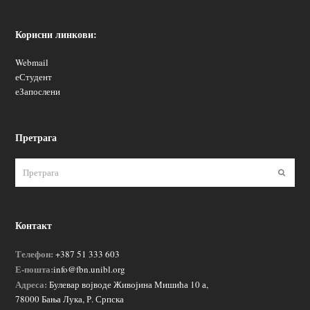
Корисни линкови:
Webmail
еСтудент
еЗапослени
Претрага
Пошаљ
Контакт
Телефон:
+387 51 333 603
Е-пошта:
info@fbn.unibl.org
Адреса:
Булевар војводе Живојина Мишића 10 а,
78000 Бања Лука, Р. Српска