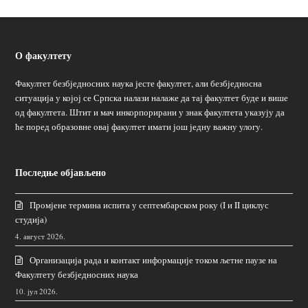
О факултету
Факултет безбједносних наука јесте факултет, али безбједносна
ситуација у којој се Српска налази налаже да тај факултет буде и више
од факултета. Штит и мач инкорпорирани у знак факултета указују да
ће поред образовне овај факултет имати још једну важну улогу.
Последње објављено
Промјене термина испита у септембарском року (I и II циклус
студија)
4. август 2026.
Организација рада и контакт информације током љетне паузе на
Факултету безбједносних наука
10. јул 2026.