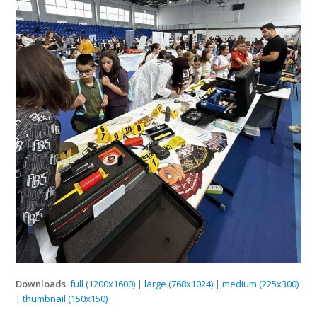
Downloads
:
full (1200x1600)
|
large (768x1024)
|
medium (225x300)
|
thumbnail (150x150)