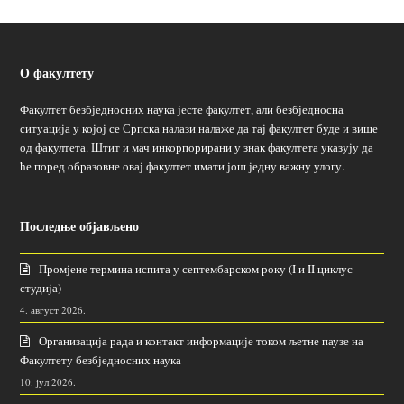
О факултету
Факултет безбједносних наука јесте факултет, али безбједносна
ситуација у којој се Српска налази налаже да тај факултет буде и више
од факултета. Штит и мач инкорпорирани у знак факултета указују да
ће поред образовне овај факултет имати још једну важну улогу.
Последње објављено
Промјене термина испита у септембарском року (I и II циклус
студија)
4. август 2026.
Организација рада и контакт информације током љетне паузе на
Факултету безбједносних наука
10. јул 2026.