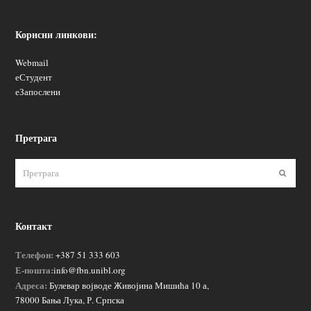
Корисни линкови:
Webmail
еСтудент
еЗапослени
Претрага
Пошаљ
Контакт
Телефон:
+387 51 333 603
Е-пошта:
info@fbn.unibl.org
Адреса:
Булевар војводе Живојина Мишића 10 а,
78000 Бања Лука, Р. Српска